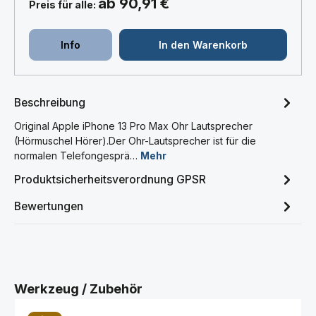
ab 90,91 €
Preis für alle:
Info
In den Warenkorb
Beschreibung
Original Apple iPhone 13 Pro Max Ohr Lautsprecher
(Hörmuschel Hörer).Der Ohr-Lautsprecher ist für die
normalen Telefongesprä…
Mehr
Produktsicherheitsverordnung GPSR
Bewertungen
Produktgalerie überspringen
Werkzeug / Zubehör