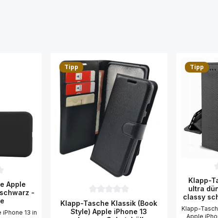
Tipp
Tipp
D
Klapp-Ta
ttliche Bewertung von 0 von 5 Sternen
le Apple
ultra dü
 schwarz -
classy sc
Durchschnittliche Bewertung von 0 von 
le
Klapp-Tasche Klassik (Book
Klapp-Tasche
Style) Apple iPhone 13
e iPhone 13 in
Apple iPho