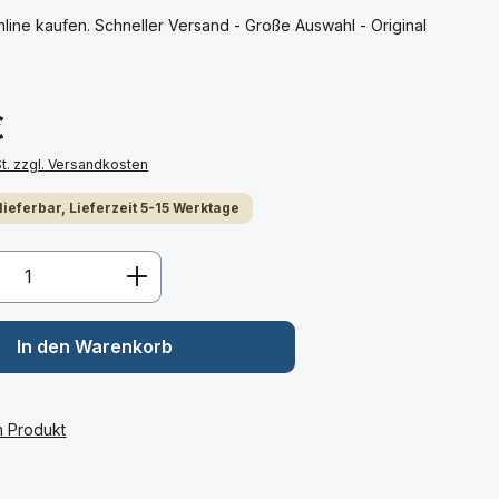
ine kaufen. Schneller Versand - Große Auswahl - Original
€
St. zzgl. Versandkosten
 lieferbar, Lieferzeit 5-15 Werktage
Anzahl: Gib den gewünschten Wert ein 
In den Warenkorb
m Produkt
: