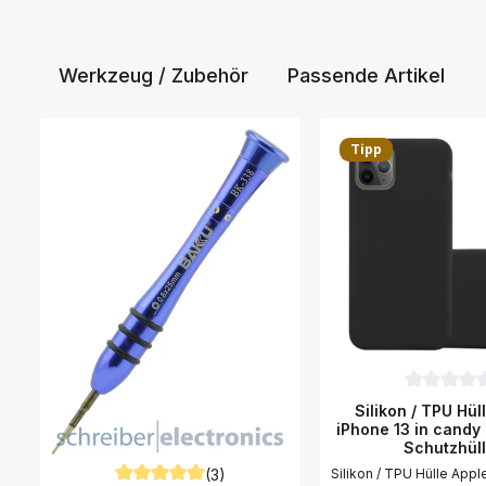
Werkzeug / Zubehör
Passende Artikel
Produktgalerie überspringen
Tipp
Durchschni
Silikon / TPU Hül
iPhone 13 in candy
Schutzhül
(3)
Silikon / TPU Hülle Appl