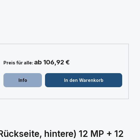
ab 106,92 €
Preis für alle:
+
+
Info
In den Warenkorb
ckseite, hintere) 12 MP + 12