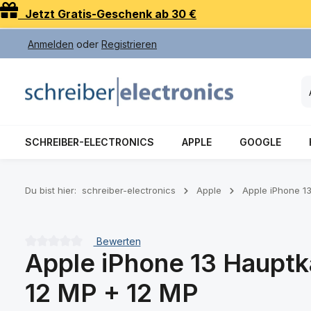
Jetzt Gratis-Geschenk ab 30 €
 Hauptinhalt springen
Zur Suche springen
Zur Hauptnavigation springen
Anmelden
oder
Registrieren
SCHREIBER-ELECTRONICS
APPLE
GOOGLE
Du bist hier:
schreiber-electronics
Apple
Apple iPhone 1
Bewerten
Apple iPhone 13 Hauptk
Durchschnittliche Bewertung von 0 von 5 Sternen
12 MP + 12 MP