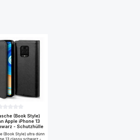
urchschnittliche Bewertung von 0 von 5 Sternen
sche (Book Style)
nn Apple iPhone 13
hwarz - Schutzhülle
5 Sternen
 (Book Style) ultra dünn
ne 13 classy schwarz -