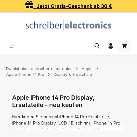
Jetzt Gratis-Geschenk ab 30 €
Zum Hauptinhalt springen
Waren
Du bist hier:
schreiber-electronics
Apple
Apple iPhone 14 Pro
Display & Ersatzteile
Apple iPhone 14 Pro Display,
Ersatzteile - neu kaufen
Hier finden Sie original iPhone 14 Pro Ersatzteile,
iPhone 14 Pro Display (LCD / Bilschirm), iPhone 14 Pro
Touchscreen (Scheibe / Glas), iPhone 14 Pro
Akkudeckel (Rückseite), iPhone 14 Pro Gehäuse.