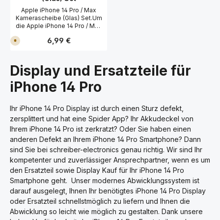
7
7
Smartphone. Prüfen Sie
W
W
Apple iPhone 14 Pro / Max
soweit möglich alle
e
e
Kamerascheibe (Glas) Set.Um
r
r
Funktionen. Nehmen Sie erst
die Apple iPhone 14 Pro / Max
k
k
danach die komplette
t
t
Kamerascheibe (Glas) Set zu
Montage vom Apple iPhone
a
a
Regulärer Preis:
6,99 €
V
tauschen (wechseln),
g
g
14 Pro Seitentasten Flexkabel
e
benötigen Sie einen
e
e
r
(Schalter Tasten) vor!
Pentalobe 5-Stern
s
a
Schraubendreher, einen Tri-
Display und Ersatzteile für
n
Point Schraubendreher, einen
d
Kreuzschraubendreher PH00,
f
iPhone 14 Pro
e
einen Gehäuse-Öffner, einen
r
Saugnapf und einen Fön
t
sowie eine Klebefolie.Neben
i
Ihr iPhone 14 Pro Display ist durch einen Sturz defekt,
g
dem Produktbild, finden Sie
i
zersplittert und hat eine Spider App? Ihr Akkudeckel von
ein Montagevideo für die
n
Apple iPhone 14 Pro / Max
Ihrem iPhone 14 Pro ist zerkratzt? Oder Sie haben einen
1
T
Kamerascheibe (Glas)
anderen Defekt an Ihrem iPhone 14 Pro Smartphone? Dann
a
Set.Idealer Ersatz für Ihre
g
sind Sie bei schreiber-electronics genau richtig. Wir sind Ihr
defekte Apple iPhone 14 Pro /
,
L
Max Kamerascheibe (Glas)
kompetenter und zuverlässiger Ansprechpartner, wenn es um
i
Set.Wir empfehlen Ihnen bei
den Ersatzteil sowie Display Kauf für Ihr iPhone 14 Pro
e
der Reparatur von der Apple
f
Smartphone geht. Unser modernes Abwicklungssystem ist
e
iPhone 14 Pro Max
r
darauf ausgelegt, Ihnen Ihr benötigtes iPhone 14 Pro Display
antistatische Handschuhe zu
z
benutzen!Passend für Ihre
e
oder Ersatzteil schnellstmöglich zu liefern und Ihnen die
i
Reparatur vom Apple iPhone
Abwicklung so leicht wie möglich zu gestalten. Dank unsere
t
14 Pro A2890 und Apple
4