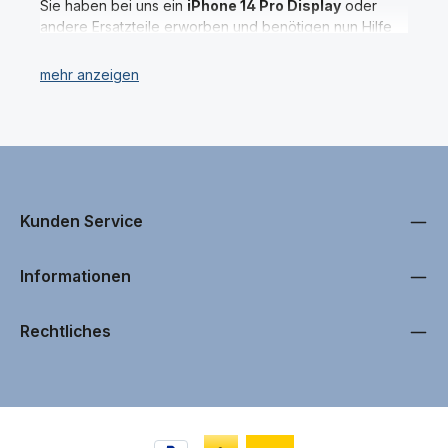
Sie haben bei uns ein
iPhone 14 Pro Display
oder
Abwicklung so leicht wie möglich zu gestalten. Dank
andere Ersatzteile erworben und benötigen nun Hilfe
unsere hohen Verfügbarkeit der iPhone 14 Pro
beim Einbau? Ob es sich um die
Display-Einheit
, den
Ersatzteile und Displays sowie durch unser gut
Akku
oder die
Rückseite
Ihres iPhone 14 Pro handelt
vernetztes Distributoren-Netzwerk ist Ihr Smartphone
– wir stehen Ihnen mit Rat und Tat zur Seite. Eine
schnell wieder repariert.
fachgerechte Reparatur sorgt nicht nur dafür, dass Ihr
iPhone wieder wie neu aussieht, sondern verlängert
auch die Lebensdauer des Geräts.
Unser erfahrener technischer Support hilft Ihnen gerne
Kunden Service
bei Fragen, Problemen oder der kompletten Reparatur
Ihres iPhone 14 Pro. Kontaktieren Sie uns einfach, wenn
Sie Unterstützung beim Austausch von Bauteilen oder
Informationen
beim Einbau Ihres neuen Displays benötigen. Wir sind
darauf spezialisiert, unseren Kunden eine einfache,
Rechtliches
sichere und schnelle Reparatur zu ermöglichen.
Auf den jeweiligen Produktseiten unserer
iPhone 14
Pro Ersatzteile
und
Displays
finden Sie häufig
detaillierte Reparatur-Videos, die Ihnen Schritt für
Schritt zeigen, wie der Einbau funktioniert. Zusätzlich