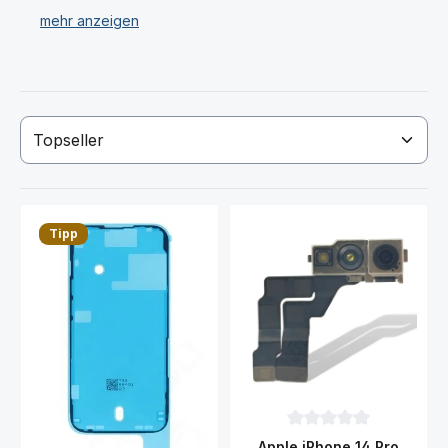
Wir verkaufen ausschließlich nur original iPhone 14 Pro
Ersatzteile & Displays.
Haben Sie Ihr iPhone 14 Pro Display oder Ersatzteil
nicht gefunden? Dann kontaktieren Sie uns per Email!
Wir stehen Ihnen gerne zu Ihren Fragen zu unseren
Ersatzteilen für das iPhone 14 Pro Smartphone zur
Verfügung.
Tipp
Durchschnittliche Bewer
Apple iPhone 14 Pro