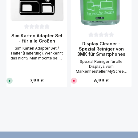
Durchschnittliche Bewertung von 0 von 5 Sternen
Sim Karten Adapter Set
- für alle Größen
Durchschnittliche Bewer
Display Cleaner -
Sim Karten Adapter Set /
Spezial Reiniger von
Halter (Halterung). Wer kennt
3MK für Smartphones
das nicht? Man möchte seine
Spezial Reiniger für alle
Simkarten in ein anderes
Displays vom
Handy verwenden und dann
Markenhersteller MyScreen.
passt diese nicht, weil Ihre
Die speziell entwickelte
Sim Karte zu klein ist. Mit
Regulärer Preis:
Regulärer Preis:
7,99 €
6,99 €
S
D
Reinigungsflüssigkeit
diesem Adapter Set können
o
e
entfernt Schmutz, Staub und
Sie Ihre Simkarte, ob Nano
f
r
Fingerabdrücke von allen
o
z
oder Mikro Sim, auf die
r
e
Displays, ohne die
richtige Größe kinderleicht
t
i
empfindlichen Oberflächen
anpassen. Lieferumfang: 1x
v
t
zu beschädigen. Gründliche,
e
n
Adapter Nano-SIM-auf-
r
i
schonende und streifenfreie
Mikro-SIM 1x Adapter Nano-
f
c
Reinigung für jedes Display.
SIM-auf-Standard-SIM 1x
ü
h
Für alle Smartphones, MP3-
g
t
Adapter Mikro-SIM-auf-
b
v
Player, Tablet PC's, E-Book-
Standard-SIM 1x iPhone-
a
e
Reader, Spielkonsolen, PC-
SIM-Schacht-
r
r
Monitore und Fernseher.
,
f
Öffnungswerkzeug