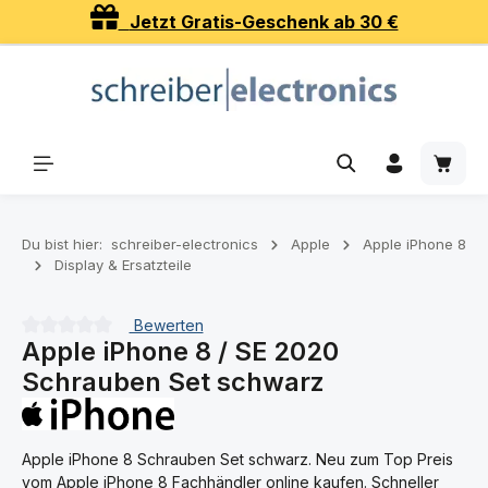
Jetzt Gratis-Geschenk ab 30 €
Zum Hauptinhalt springen
Waren
Du bist hier:
schreiber-electronics
Apple
Apple iPhone 8
Display & Ersatzteile
Bewerten
Apple iPhone 8 / SE 2020
Durchschnittliche Bewertung von 0 von 5 Sternen
Schrauben Set schwarz
Apple iPhone 8 Schrauben Set schwarz. Neu zum Top Preis
vom Apple iPhone 8 Fachhändler online kaufen. Schneller