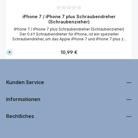
Durchschnittliche Bewertung von 0 von 
iPhone 7 / iPhone 7 plus Schraubendreher
(Schraubenzieher)
iPhone 7 / iPhone 7 plus Schraubendreher (Schraubenzieher)
Der 0.6Y Schraubendreher für iPhone, ist ein spezieller
Schraubendreher, um das Apple iPhone 7 und iPhone 7 plus zu
öffnen. Dieser qualitativ hochwertiger Schraubendreher ist
langelebig und auch für den professionellen Einsatz geeignet.
Regulärer Preis:
10,99 €
S
Technische Daten 0.6Y Werkzeuglänge: ca. 124 mm Drehbar
o
gelagerter Kopf Chrom-Molybdän-Vanadium-Stahl
f
o
r
t
v
e
r
Kunden Service
f
ü
g
b
Informationen
a
r
,
L
i
Rechtliches
e
f
e
r
u
n