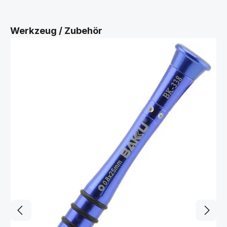
Produktgalerie überspringen
Werkzeug / Zubehör