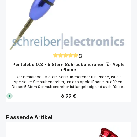
(3)
Durchschnittliche Bewertung von 5 von 5
Pentalobe 0.8 - 5 Stern Schraubendreher für Apple
iPhone
Der Pentalobe - 5 Stern Schraubendreher für iPhone, ist ein
spezieller Schraubendreher, um das Apple iPhone zu öffnen.
Dieser 5 Stern Schraubendreher ist langelebig und auch für den
professionellen Einsatz geeignet. Technische Daten 5 Stern
Regulärer Preis:
6,99 €
S
(Pentagon) Form 0,8x25 mm Werkzeuglänge: ca. 124 mm Drehbar
o
gelagerter Kopf Chrom-Molybdän-Vanadium-Stahl Passend für
f
Apple iPhone, Huawei, OnePlus, Samsung und viele weitere
o
r
Hersteller.
t
Produktgalerie überspringen
Passende Artikel
v
e
r
f
ü
g