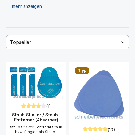
Pinzetten.
Haben Sie Ihr gewünschtes Apple iPhone 8 Werkzeug
nicht gefunden? Dann kontaktieren Sie uns!
Tipp
(1)
Durchschnittliche Bewertung von 4 von 5 Sternen
Staub Sticker / Staub-
Entferner (Absorber)
Staub Sticker - entfernt Staub
(10)
bzw. fungiert als Staub-