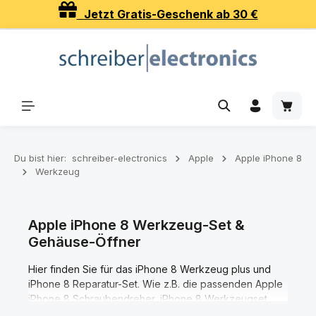
Jetzt Gratis-Geschenk ab 30 €
Zum Hauptinhalt springen
Waren
Du bist hier:
schreiber-electronics
Apple
Apple iPhone 8
Werkzeug
Apple iPhone 8 Werkzeug-Set &
Gehäuse-Öffner
Hier finden Sie für das iPhone 8 Werkzeug plus und
iPhone 8 Reparatur-Set. Wie z.B. die passenden Apple
iPhone 8 Schraubendreher, iPhone 8 Werkzeugset,
Apple iPhone 8 Gehäuseöffner und Apple iPhone 8