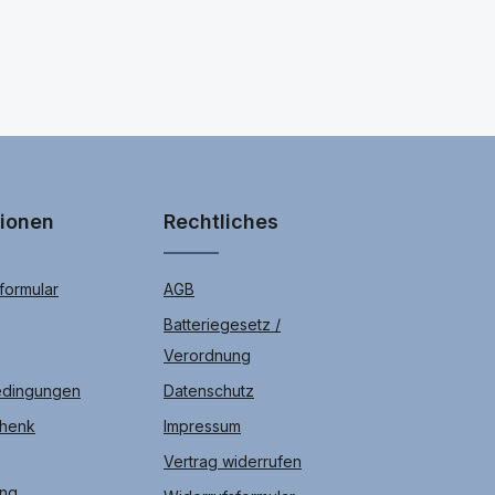
tionen
Rechtliches
ormular
AGB
Batteriegesetz /
Verordnung
edingungen
Datenschutz
chenk
Impressum
Vertrag widerrufen
ung