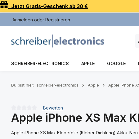
Jetzt Gratis-Geschenk ab 30 €
 Hauptinhalt springen
Zur Suche springen
Zur Hauptnavigation springen
Anmelden
oder
Registrieren
SCHREIBER-ELECTRONICS
APPLE
GOOGLE
Du bist hier:
schreiber-electronics
Apple
Apple iPhone X
Bewerten
Apple iPhone XS Max Kl
Durchschnittliche Bewertung von 0 von 5 Sternen
Apple iPhone XS Max Klebefolie (Kleber Dichtung) Akku. Neu 