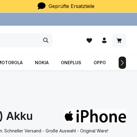
Geprüfte Ersatzteile
Du hast 0 Produkte auf
Warenkor
MOTOROLA
NOKIA
ONEPLUS
OPPO
SAMSU
) Akku
 Schneller Versand - Große Auswahl - Original Ware!