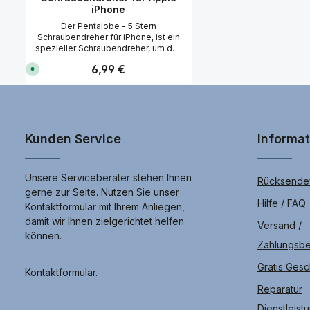
iPhone
Der Pentalobe - 5 Stern
Schraubendreher für iPhone, ist ein
spezieller Schraubendreher, um das
Apple iPhone zu öffnen. Dieser 5
Regulärer Preis:
6,99 €
S
Stern Schraubendreher ist langelebig
o
und auch für den professionellen
f
Einsatz geeignet. Technische Daten
o
r
5 Stern (Pentagon) Form 0,8x25 mm
t
Werkzeuglänge: ca. 124 mm Drehbar
v
gelagerter Kopf Chrom-Molybdän-
e
r
Vanadium-Stahl Passend für Apple
Kunden Service
Informa
f
iPhone, Huawei, OnePlus, Samsung
ü
und viele weitere Hersteller.
g
b
a
Unsere Serviceberater stehen Ihnen
Rücksendef
r
gerne zur Seite. Nutzen Sie unser
,
L
Hilfe / FAQ
Kontaktformular mit Ihrem Anliegen,
i
e
damit wir Ihnen zielgerichtet helfen
Versand /
f
e
können.
r
Zahlungsb
u
n
Gratis Ges
g
Kontaktformular
.
i
n
Reparatur
c
a
Dienstleist
.