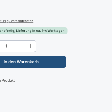
St. zzgl. Versandkosten
andfertig, Lieferung in ca. 1-4 Werktagen
Anzahl: Gib den gewünschten Wert ein 
In den Warenkorb
m Produkt
: