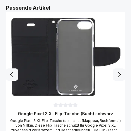
r
Schraubendreher T5 Hochwertiger Qualitäts-Schraubendreher
t
Produktgalerie überspringen
Drehbarer Zentrierkopf (Schnelldrehzone) Magnetische &
Passende Artikel
v
gehärtete Spitze Ideal für Elektro- und Feinmechanik Arbeiten
e
r
Größe T5
f
ü
g
b
a
r
,
L
i
e
f
e
r
u
n
g
i
n
c
a
.
1
-
4
W
e
r
Durchschnittliche Bewertung von 0 von 
Google Pixel 3 XL Flip-Tasche (Buch) schwarz
k
t
Google Pixel 3 XL Flip-Tasche (seitlich aufklappbar, Buchformat)
a
g
von Nillkin. Diese Flip Tasche schützt Ihr Google Pixel 3 XL
e
zuverlässig vor Kratzern und Beschädigungen. Die Flip-Tasche