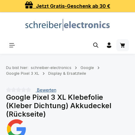
Jetzt Gratis-Geschenk ab 30 €
Zum Hauptinhalt springen
Waren
Du bist hier:
schreiber-electronics
Google
Google Pixel 3 XL
Display & Ersatzteile
Bewerten
Google Pixel 3 XL Klebefolie
Durchschnittliche Bewertung von 0 von 5 Sternen
(Kleber Dichtung) Akkudeckel
(Rückseite)