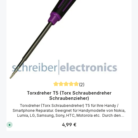
(2)
Durchschnittliche Bewertung von 5 von 5
Torxdreher T5 (Torx Schraubendreher
Schraubenzieher)
Torxdreher (Torx Schraubendreher) T5 für Ihre Handy /
Smartphone Reparatur. Geeignet für Handymodelle von Nokia,
Lumia, LG, Samsung, Sony, HTC, Motorola etc. Durch den
drehbarem Zentrierkopf ist schnelles Drehen (Zwirbeln) und
Regulärer Preis:
4,99 €
S
erleichtertes Ansetzen und Festhalten des Schraubendrehers
o
möglich. Zudem erleichert die magnetische Spitze das
f
montieren der kleinen feinen Schrauben. Details Torx
o