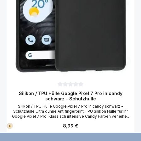
Durchschnittliche Bewertung von 0 von 
Silikon / TPU Hülle Google Pixel 7 Pro in candy
schwarz - Schutzhülle
Silikon / TPU Hülle Google Pixel 7 Pro in candy schwarz -
Schutzhülle Ultra dünne Antifingerprint TPU Silikon Hülle für Ihr
Google Pixel 7 Pro. Klassisch intensive Candy Farben verleihen
der Hülle einen erfrischenden und strahlenden Look. Dabei
Regulärer Preis:
8,99 €
V
verhindert die matte Oberfläche nervige Fingerabdrücke. Der
e
perfekte rund um Schutz für Ihr Google Pixel 7 Pro. Merkmale der
r
Google Pixel 7 Pro TPU Silikon Hülle: Schutz vor Stößen, Kratzern
s
a