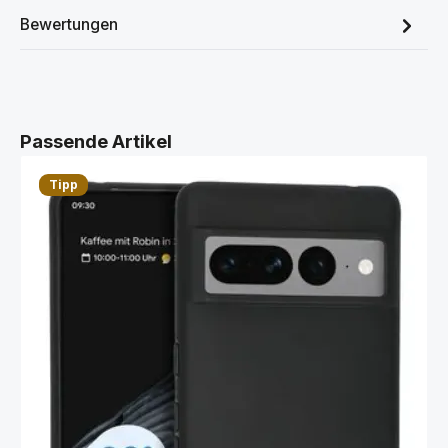
Bewertungen
Produktgalerie überspringen
Passende Artikel
Tipp