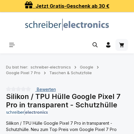
Jetzt Gratis-Geschenk ab 30 €
Zum Hauptinhalt springen
Waren
Du bist hier:
schreiber-electronics
Google
Google Pixel 7 Pro
Taschen & Schutzfolie
Bewerten
Silikon / TPU Hülle Google Pixel 7
Durchschnittliche Bewertung von 0 von 5 Sternen
Pro in transparent - Schutzhülle
Silikon / TPU Hülle Google Pixel 7 Pro in transparent -
Schutzhülle. Neu zum Top Preis vom Google Pixel 7 Pro