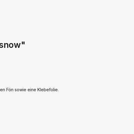
:
 snow"
n Fön sowie eine Klebefolie.