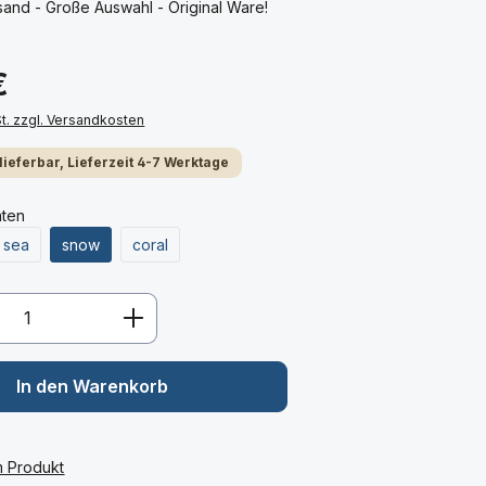
and - Große Auswahl - Original Ware!
€
St. zzgl. Versandkosten
 lieferbar, Lieferzeit 4-7 Werktage
nten
sea
snow
coral
Anzahl: Gib den gewünschten Wert ein 
In den Warenkorb
m Produkt