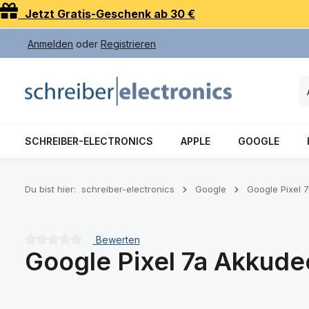
Jetzt Gratis-Geschenk ab 30 €
 Hauptinhalt springen
Zur Suche springen
Zur Hauptnavigation springen
Anmelden
oder
Registrieren
SCHREIBER-ELECTRONICS
APPLE
GOOGLE
Du bist hier:
schreiber-electronics
Google
Google Pixel 
Bewerten
Google Pixel 7a Akkude
Durchschnittliche Bewertung von 0 von 5 Sternen