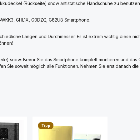
Akkudeckel (Rückseite) snow antistatische Handschuhe zu benutzen
a GWKK3, GHL1X, G0DZQ, G82U8 Smartphone.
chiedliche Längen und Durchmesser. Es ist extrem wichtig diese nic
önnen!
te) snow: Bevor Sie das Smartphone komplett montieren und das Go
üfen Sie soweit möglich alle Funktionen. Nehmen Sie erst danach d
Tipp