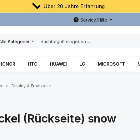
Über 20 Jahre Erfahrung
Service/Hilfe
Alle Kategorien
HONOR
HTC
HUAWEI
LG
MICROSOFT
7a
Display & Ersatzteile
ckel (Rückseite) snow