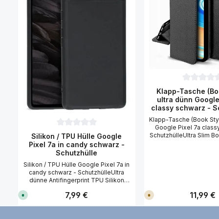
Durchschni
Klapp-Tasche (Bo
ultra dünn Google
classy schwarz - S
Klapp-Tasche (Book Styl
Google Pixel 7a class
Durchschnittliche Bewertung von 0 von 5 Sternen
SchutzhülleUltra Slim 
Silikon / TPU Hülle Google
Classy (Klapp Tasche)
Pixel 7a in candy schwarz -
Pixel 7a. Diese ultra 
Schutzhülle
schmiegt sich an Ihr S
Silikon / TPU Hülle Google Pixel 7a in
eine zweite Haut und s
candy schwarz - SchutzhülleUltra
Ihr Google Pixel 7a o
dünne Antifingerprint TPU Silikon
Stürzen vor Kratz
Hülle für Ihr Google Pixel 7a.
Beschädigungen. Die S
Regulärer Preis:
7,99 €
Regulärer 
11,99 €
S
V
Klassisch intensive Candy Farben
und das Karten-Fach so
o
e
verleihen der Hülle einen
gesicherte Magnet-V
f
r
erfrischenden und strahlenden Look.
o
s
runden das Bild ab. M
r
a