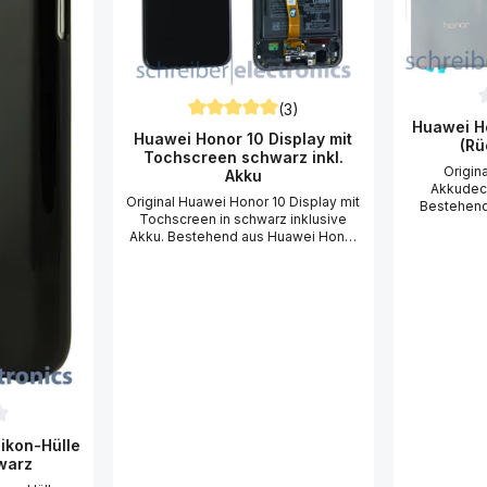
(3)
D
Huawei H
Durchschnittliche Bewertung von 5 von 5
Huawei Honor 10 Display mit
(Rü
Tochscreen schwarz inkl.
Origin
Akku
Akkudeck
Original Huawei Honor 10 Display mit
Bestehend
Tochscreen in schwarz inklusive
Akkudeckel
Akku. Bestehend aus Huawei Honor
Kamera 
10 Display Einheit mit Display
Klebefolie.
(Bildschirm), Touchscreen (Scheibe
Akkudecke
Glas), Akku, Montagerahmen,
tauschen (w
Flexkabel und Anschlüssen. Um das
einen Ge
Huawei Honor 10 Display mit
Saugnapf u
Tochscreen zu tauschen (wechseln),
Ersatz für
benötigen Sie einen
Honor 10 A
Kreuzschraubendreher PH00, einen
grau. Wir 
Gehäuse-Öffner, einen Saugnapf
Reparatur
und einen Fön. Idealer Ersatz für Ihr
Akkudeck
defektes Huawei Honor 10 Display
antistat
ttliche Bewertung von 0 von 5 Sternen
ikon-Hülle
mit Tochscreen. Wir empfehlen
benutze
warz
Ihnen bei der Reparatur vom Huawei
Akkudeckel
Honor 10 Display mit Tochscreen
Honor 10 