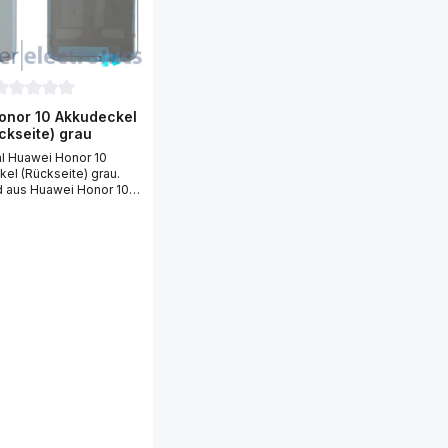
urchschnittliche Bewertung von 0 von 5 Sternen
onor 10 Akkudeckel
 Sternen
ckseite) grau
al Huawei Honor 10
el (Rückseite) grau.
 aus Huawei Honor 10
 (Rückseite) grau mit
Scheibe (Glas) und
 Um den Huawei Honor 10
l (Rückseite) grau zu
echseln), benötigen Sie
häuse-Öffner, einen
nd einen Fön. Idealer
 Ihren defekten Huawei
kkudeckel (Rückseite)
empfehlen Ihnen bei der
 vom Huawei Honor 10
el (Rückseite) grau
ische Handschuhe zu
n! Passend für Ihre
 Reparatur vom Huawei
(COL-L29) Smartphone.