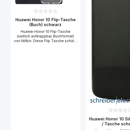
Durchschnittliche Bewertung von 0 von 5 Sternen
Huawei Honor 10 Flip-Tasche
(Buch) schwarz
Huawei Honor 10 Flip-Tasche
(seitlich aufklappbar, Buchformat)
von Nillkin. Diese Flip Tasche schützt
Ihr Huawei Honor 10 zuverlässig vor
Kratzern und Beschädigungen. Die
Flip-Tasche lässt sich seitlich öffnen
und dient gleichzeitg als Ständer für
Ihr Huawei Honor 10 (two). Dank der
Aussparungen der Tasche haben Sie
vollen Zugriff auf die
Gerätefunktionen und können bei
geschlossener Klappe telefonieren.
Details Huawei Honor 10 Flip Tasche
Zur Seite öffnende Leder-Flip-
Tasche Innenseite in weichem
Mikrofaser für den perfekten Schutz
des Bildschirms Tasche kann auch
als Aufsteller genutzt werden um z.B.
Videos anzusehen Perfekter Schutz
Durchschni
Huawei Honor 10 Sil
vor Kratzern und Beschädigungen
/ Tasche sch
Gerät bleibt in der Tasche voll
bedienbar Aussparungen für alle