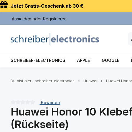
Jetzt Gratis-Geschenk ab 30 €
 Hauptinhalt springen
Zur Suche springen
Zur Hauptnavigation springen
Anmelden
oder
Registrieren
SCHREIBER-ELECTRONICS
APPLE
GOOGLE
Du bist hier:
schreiber-electronics
Huawei
Huawei Honor
Bewerten
Huawei Honor 10 Klebef
Durchschnittliche Bewertung von 0 von 5 Sternen
(Rückseite)