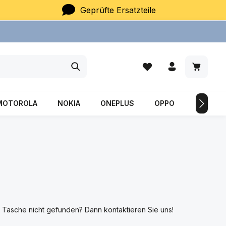
Geprüfte Ersatzteile
Du hast 0 Produkte auf
Warenkor
MOTOROLA
NOKIA
ONEPLUS
OPPO
SAMSU
 Tasche nicht gefunden? Dann kontaktieren Sie uns!