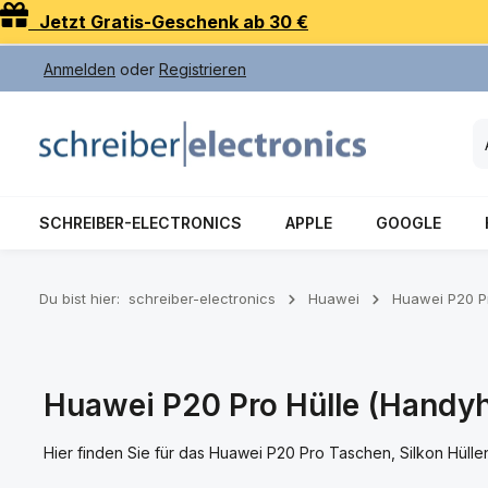
Jetzt Gratis-Geschenk ab 30 €
 Hauptinhalt springen
Zur Suche springen
Zur Hauptnavigation springen
Anmelden
oder
Registrieren
SCHREIBER-ELECTRONICS
APPLE
GOOGLE
Du bist hier:
schreiber-electronics
Huawei
Huawei P20 P
Huawei P20 Pro Hülle (Handyhü
Hier finden Sie für das Huawei P20 Pro Taschen, Silkon Hül