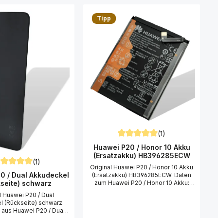
Tipp
5 Sternen
(1)
Durchschnittliche Bewertung v
Huawei P20 / Honor 10 Akku
(Ersatzakku) HB396285ECW
(1)
Original Huawei P20 / Honor 10 Akku
rchschnittliche Bewertung von 5 von 5 Sternen
0 / Dual Akkudeckel
(Ersatzakku) HB396285ECW. Daten
zum Huawei P20 / Honor 10 Akku:
seite) schwarz
Akku Typ: Li-Polymer Akku Akku
l Huawei P20 / Dual
Leistung: 3400 mAh Akku Spannung:
 (Rückseite) schwarz.
3.82 V Akku Bezeichnung:
aus Huawei P20 / Dual
HB396285ECW Bestehend aus