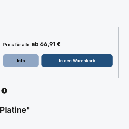
ab 66,91 €
Preis für alle:
+
+
Info
In den Warenkorb
1
Platine"