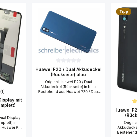
Tipp
Durchschnittliche Bewertung von 0 von 
Huawei P20 / Dual Akkudeckel
(Rückseite) blau
Original Huawei P20 / Dual
Akkudeckel (Rückseite) in blau.
(1)
Bestehend aus Huawei P20 / Dual
Akkudeckel (Rückseite) mit Kamera
liche Bewertung von 5 von 5 Sternen
isplay mit
Scheibe (Glas), Blitzlicht Fenster und
mplett)
Klebefolie. Um den Huawei P20 /
Du
Huawei P2
Dual Akkudeckel (Rückseite) blau zu
(Rück
tauschen (wechseln), benötigen Sie
Dual Display
einen Kreuzschraubendreher PH00,
plett) in
Origina
einen Gehäuse-Öffner, einen
s Huawei P20
Akkudeckel
Saugnapf und einen Fön. Idealer
 Display
Bestehend 
Ersatz für Ihren defekten Huawei P20