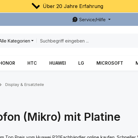
Über 20 Jahre Erfahrung
Service/Hilfe
Alle Kategorien
HONOR
HTC
HUAWEI
LG
MICROSOFT
Display & Ersatzteile
fon (Mikro) mit Platine
 zum Top Preis vom Huawei P20Fachhändler online kaufen. Schneller 