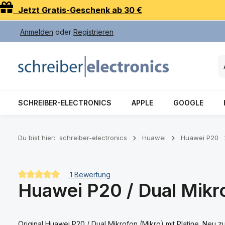
Jetzt Gratis-Geschenk ab 30 €
 Hauptinhalt springen
Zur Suche springen
Zur Hauptnavigation springen
Anmelden
oder
Registrieren
SCHREIBER-ELECTRONICS
APPLE
GOOGLE
Du bist hier:
schreiber-electronics
Huawei
Huawei P20
1 Bewertung
Huawei P20 / Dual Mikro
Durchschnittliche Bewertung von 5 von 5 Sternen
Original Huawei P20 / Dual Mikrofon (Mikro) mit Platine. Neu