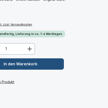
St. zzgl. Versandkosten
andfertig, Lieferung in ca. 1-4 Werktagen
Anzahl: Gib den gewünschten Wert ein 
In den Warenkorb
m Produkt
: