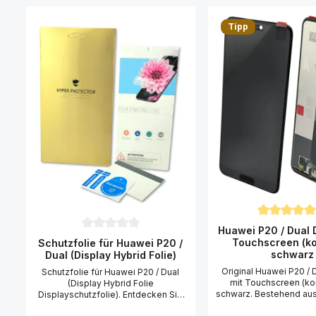
Produktgalerie überspringen
Tipp
Durchschnitt
Huawei P20 / Dual D
Durchschnittliche Bewertung von 0 von 5 Sternen
Touchscreen (ko
Schutzfolie für Huawei P20 /
schwarz
Dual (Display Hybrid Folie)
Original Huawei P20 / 
Schutzfolie für Huawei P20 / Dual
mit Touchscreen (kom
(Display Hybrid Folie
schwarz. Bestehend au
Displayschutzfolie). Entdecken Sie
Display Einheit mit
die ultimative Schutzlösung für Ihr