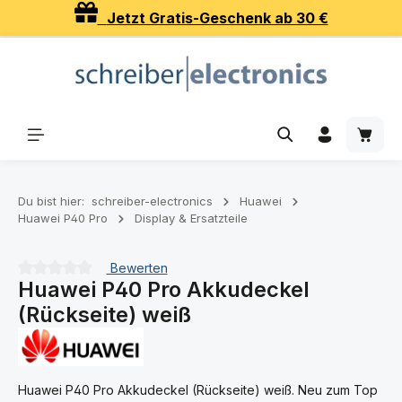
Jetzt Gratis-Geschenk ab 30 €
Zum Hauptinhalt springen
Waren
Du bist hier:
schreiber-electronics
Huawei
Huawei P40 Pro
Display & Ersatzteile
Bewerten
Huawei P40 Pro Akkudeckel
Durchschnittliche Bewertung von 0 von 5 Sternen
(Rückseite) weiß
Huawei P40 Pro Akkudeckel (Rückseite) weiß. Neu zum Top