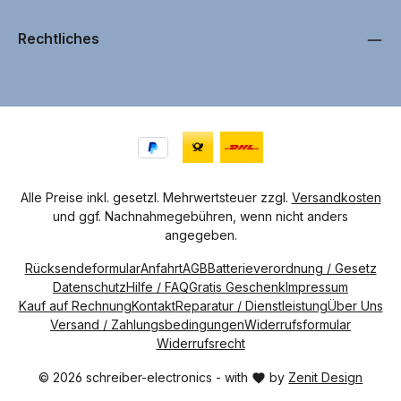
n
1
T
a
Rechtliches
g
,
L
i
e
f
e
r
z
e
i
t
4
-
8
Alle Preise inkl. gesetzl. Mehrwertsteuer zzgl.
Versandkosten
W
und ggf. Nachnahmegebühren, wenn nicht anders
e
r
angegeben.
k
t
a
Rücksendeformular
Anfahrt
AGB
Batterieverordnung / Gesetz
g
e
Datenschutz
Hilfe / FAQ
Gratis Geschenk
Impressum
Kauf auf Rechnung
Kontakt
Reparatur / Dienstleistung
Über Uns
Versand / Zahlungsbedingungen
Widerrufsformular
Widerrufsrecht
© 2026 schreiber-electronics - with
by
Zenit Design