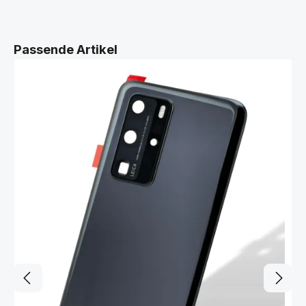
Produktgalerie überspringen
Passende Artikel