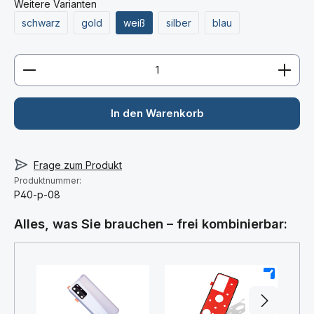
Weitere Varianten
schwarz
gold
weiß
silber
blau
Produkt Anzahl: Gib den gewünschten Wert ein ode
In den Warenkorb
Frage zum Produkt
Produktnummer:
P40-p-08
Alles, was Sie brauchen – frei kombinierbar:
+
+