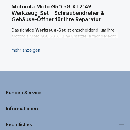
Motorola Moto G50 5G XT2149
Werkzeug-Set – Schraubendreher &
Gehäuse-Öffner für Ihre Reparatur
Das richtige
Werkzeug-Set
ist entscheidend, um Ihre
Motorola Moto G50 5G XT2149 Ersatzteile fachgerecht
zu wechseln und eine erfolgreiche Reparatur
durchzuführen. Bei uns finden Sie alles, was Sie für die
Reparatur benötigen – vom präzisen
Schraubendreher
über den
Gehäuse-Öffner
bis hin
zu weiteren nützlichen Tools. Sollten Sie ein spezielles
Werkzeugfür Ihr Motorola Moto G50 5G XT2149 nicht in
unserem Sortiment entdecken, kontaktieren Sie uns
einfach – unser Support steht Ihnen jederzeit mit Rat
und Tat zur Seite. Unsere eigenen Techniker nutzen
Kunden Service
ebenfalls unser angebotenen
Motorola Moto G50 5G
XT2149 Werkzeug
bei professionellen Reparaturen.
Informationen
Alle unsere Motorola Moto G50 5G XT2149 Werkzeuge
Rechtliches
werden vor der Aufnahme in unser Sortiment einem