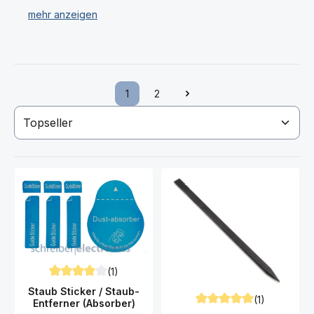
Pinzetten, magnetische Handy Matte, Kontaktspray,
Werkzeugbox, Heißluftfön und vieles mehr.
Mit unserer großen Auswahl an Werkzeug für Ihr
Motorola Moto G50 5G XT2149 Smartphone haben Sie
immer das passende Tool für Ihrer Reparatur zur Hand.
1
2
Seite
Seite
Haben Sie Ihr gewünschtes Motorola Moto G50 5G
XT2149 Werkzeug nicht gefunden? Dann kontaktieren
Sie uns!
(1)
Durchschnittliche Bewertung von 4 von 5 Sternen
Staub Sticker / Staub-
(1)
Entferner (Absorber)
Durchschnittliche Bewert