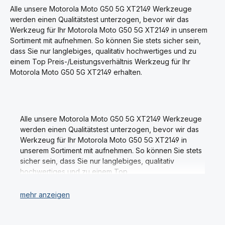
schonende und streifenfreie
c
c
Reinigung für jedes Display.
Alle unsere Motorola Moto G50 5G XT2149 Werkzeuge
h
h
Für alle Smartphones, MP3-
t
t
werden einen Qualitätstest unterzogen, bevor wir das
v
v
Player, Tablet PC's, E-Book-
e
e
Werkzeug für Ihr Motorola Moto G50 5G XT2149 in unserem
Reader, Spielkonsolen, PC-
r
r
Sortiment mit aufnehmen. So können Sie stets sicher sein,
Monitore und Fernseher.
f
f
ü
ü
Details Display Cleaner -
dass Sie nur langlebiges, qualitativ hochwertiges und zu
g
g
Spezial von MyScreen:
b
b
einem Top Preis-/Leistungsverhältnis Werkzeug für Ihr
Besonders ergiebig; ca. 100
a
a
r
r
Motorola Moto G50 5G XT2149 erhalten.
Anwendungen pro Flasche
Alkoholfrei & biologisch
abbaubar Moderne
Sprühflasche großes
Reinigungstuch Lieferumfang
bestehend aus einem Set:
Alle unsere Motorola Moto G50 5G XT2149 Werkzeuge
Sprühflasche MyScreen - 30
ML Inhalt Mikrofaser
werden einen Qualitätstest unterzogen, bevor wir das
Reinigungstuch
Werkzeug für Ihr Motorola Moto G50 5G XT2149 in
Aufbewahrungsbox Das
unserem Sortiment mit aufnehmen. So können Sie stets
Display wird gründlich und
sicher sein, dass Sie nur langlebiges, qualitativ
streifenfrei gereinigt und
erstrahlt in neuem Glanz!
hochwertiges und zu einem Top
Preis-/Leistungsverhältnis Werkzeug für Ihr Motorola
Moto G50 5G XT2149 erhalten.