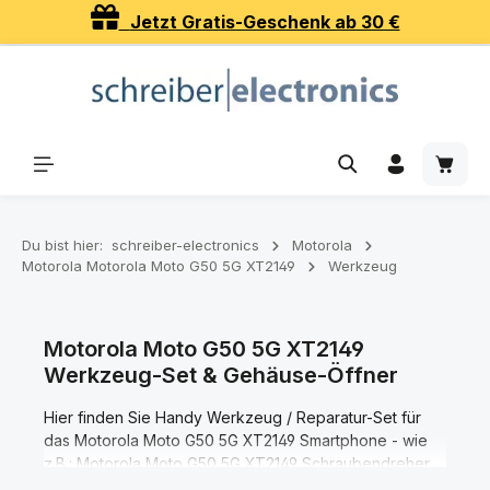
Jetzt Gratis-Geschenk ab 30 €
Zum Hauptinhalt springen
Waren
Du bist hier:
schreiber-electronics
Motorola
Motorola Motorola Moto G50 5G XT2149
Werkzeug
Motorola Moto G50 5G XT2149
Werkzeug-Set & Gehäuse-Öffner
Hier finden Sie Handy Werkzeug / Reparatur-Set für
das Motorola Moto G50 5G XT2149 Smartphone - wie
z.B.: Motorola Moto G50 5G XT2149 Schraubendreher,
Motorola Moto G50 5G XT2149 Gehauseöffner,