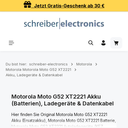
Jetzt Gratis-Geschenk ab 30 €
Zum Hauptinhalt springen
Waren
Du bist hier:
schreiber-electronics
Motorola
Motorola Motorola Moto G52 XT2221
Akku, Ladegeräte & Datenkabel
Motorola Moto G52 XT2221 Akku
(Batterien), Ladegeräte & Datenkabel
Hier finden Sie Original Motorola Moto G52 XT2221
Akku (Ersatzakku), Motorola Moto G52 XT2221 Batterie,
Motorola Moto G52 XT2221 Autoladegeräte (KFZ