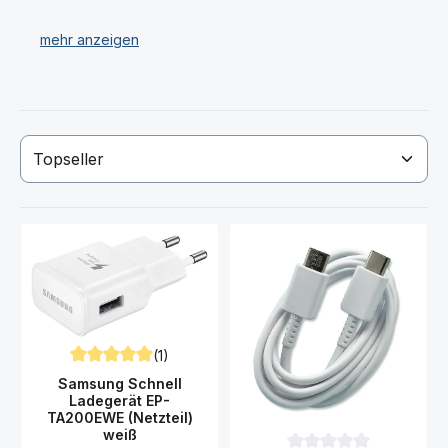
Ladegerät), Motorola Moto G52 XT2221 Ladegeräte
(Netzteile), Motorola Moto G52 XT2221 Datenkabel
(USB Kabel) und Motorola Moto G52 XT2221
Ladestationen / Dockingstation.
Wir verkaufen ausschließlich Original Motorola Moto
G52 XT2221 Akku (Ersatzakku) und LadezubZhör!
Haben Sie Ihren gewünschten Motorola Moto G52
XT2221 Akku (Ersatzakkku), Ladegerät USB Kabel nicht
gefunden? Dann kontaktieren Sie uns!
(1)
Durchschnittliche Bewertung von 5 von 5 Sternen
Samsung Schnell
Ladegerät EP-
TA200EWE (Netzteil)
weiß