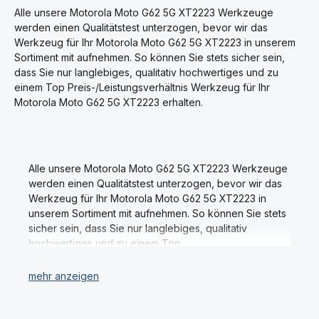
schonende und streifenfreie
c
c
Reinigung für jedes Display.
Alle unsere Motorola Moto G62 5G XT2223 Werkzeuge
h
h
Für alle Smartphones, MP3-
t
t
werden einen Qualitätstest unterzogen, bevor wir das
v
v
Player, Tablet PC's, E-Book-
e
e
Werkzeug für Ihr Motorola Moto G62 5G XT2223 in unserem
Reader, Spielkonsolen, PC-
r
r
Sortiment mit aufnehmen. So können Sie stets sicher sein,
Monitore und Fernseher.
f
f
ü
ü
Details Display Cleaner -
dass Sie nur langlebiges, qualitativ hochwertiges und zu
g
g
Spezial von MyScreen:
b
b
einem Top Preis-/Leistungsverhältnis Werkzeug für Ihr
Besonders ergiebig; ca. 100
a
a
r
r
Motorola Moto G62 5G XT2223 erhalten.
Anwendungen pro Flasche
Alkoholfrei & biologisch
abbaubar Moderne
Sprühflasche großes
Reinigungstuch Lieferumfang
bestehend aus einem Set:
Alle unsere Motorola Moto G62 5G XT2223 Werkzeuge
Sprühflasche MyScreen - 30
ML Inhalt Mikrofaser
werden einen Qualitätstest unterzogen, bevor wir das
Reinigungstuch
Werkzeug für Ihr Motorola Moto G62 5G XT2223 in
Aufbewahrungsbox Das
unserem Sortiment mit aufnehmen. So können Sie stets
Display wird gründlich und
sicher sein, dass Sie nur langlebiges, qualitativ
streifenfrei gereinigt und
erstrahlt in neuem Glanz!
hochwertiges und zu einem Top
Preis-/Leistungsverhältnis Werkzeug für Ihr Motorola
Moto G62 5G XT2223 erhalten.