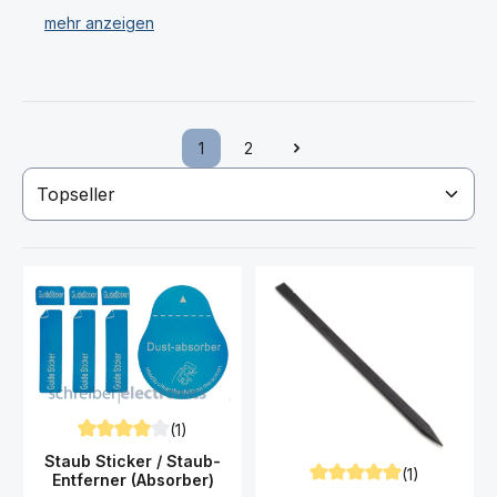
Pinzetten, magnetische Handy Matte, Kontaktspray,
Werkzeugbox, Heißluftfön und vieles mehr.
Mit unserer großen Auswahl an Werkzeug für Ihr
Motorola Moto G62 5G XT2223 Smartphone haben Sie
immer das passende Tool für Ihrer Reparatur zur Hand.
1
2
Seite
Seite
Haben Sie Ihr gewünschtes Motorola Moto G62 5G
XT2223 Werkzeug nicht gefunden? Dann kontaktieren
Sie uns!
(1)
Durchschnittliche Bewertung von 4 von 5 Sternen
Staub Sticker / Staub-
(1)
Entferner (Absorber)
Durchschnittliche Bewert