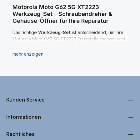
Motorola Moto G62 5G XT2223
Werkzeug-Set – Schraubendreher &
Gehäuse-Öffner für Ihre Reparatur
Das richtige
Werkzeug-Set
ist entscheidend, um Ihre
Motorola Moto G62 5G XT2223 Ersatzteile fachgerecht
zu wechseln und eine erfolgreiche Reparatur
durchzuführen. Bei uns finden Sie alles, was Sie für die
Reparatur benötigen – vom präzisen
Schraubendreher
über den
Gehäuse-Öffner
bis hin
zu weiteren nützlichen Tools. Sollten Sie ein spezielles
Werkzeugfür Ihr Motorola Moto G62 5G XT2223 nicht in
unserem Sortiment entdecken, kontaktieren Sie uns
einfach – unser Support steht Ihnen jederzeit mit Rat
und Tat zur Seite. Unsere eigenen Techniker nutzen
Kunden Service
ebenfalls unser angebotenen
Motorola Moto G62 5G
XT2223 Werkzeug
bei professionellen Reparaturen.
Informationen
Alle unsere Motorola Moto G62 5G XT2223 Werkzeuge
Rechtliches
werden vor der Aufnahme in unser Sortiment einem