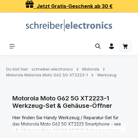
Jetzt Gratis-Geschenk ab 30 €
Zum Hauptinhalt springen
Waren
Du bist hier:
schreiber-electronics
Motorola
Motorola Motorola Moto G62 5G XT2223-1
Werkzeug
Motorola Moto G62 5G XT2223-1
Werkzeug-Set & Gehäuse-Öffner
Hier finden Sie Handy Werkzeug / Reparatur-Set für
das Motorola Moto G62 5G XT2223 Smartphone - wie
z.B.: Motorola Moto G62 5G XT2223 Schraubendreher,
Motorola Moto G62 5G XT2223 Gehauseöffner,