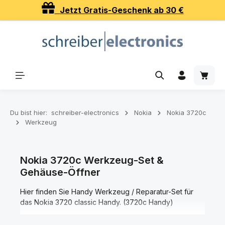
Jetzt Gratis-Geschenk ab 30 €
Zum Hauptinhalt springen
Waren
Du bist hier:
schreiber-electronics
Nokia
Nokia 3720c
Werkzeug
Nokia 3720c Werkzeug-Set &
Gehäuse-Öffner
Hier finden Sie Handy Werkzeug / Reparatur-Set für
das Nokia 3720 classic Handy. (3720c Handy)