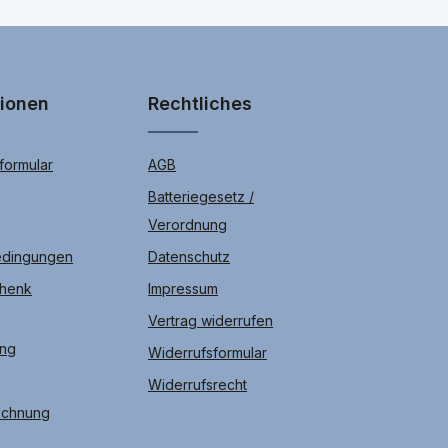
tionen
Rechtliches
ormular
AGB
Batteriegesetz /
Verordnung
edingungen
Datenschutz
chenk
Impressum
Vertrag widerrufen
ung
Widerrufsformular
Widerrufsrecht
echnung