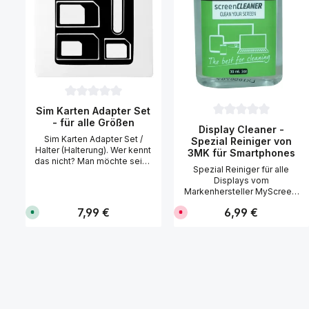
Durchschnittliche Bewertung von 0 von 5 Sternen
Sim Karten Adapter Set
- für alle Größen
Durchschnittliche Be
Display Cleaner -
Sim Karten Adapter Set /
Spezial Reiniger von
Halter (Halterung). Wer kennt
3MK für Smartphones
das nicht? Man möchte seine
Spezial Reiniger für alle
Simkarten in ein anderes
Displays vom
Handy verwenden und dann
Markenhersteller MyScreen.
passt diese nicht, weil Ihre
Die speziell entwickelte
Sim Karte zu klein ist. Mit
Regulärer Preis:
7,99 €
Regulärer Preis:
6,99 €
S
D
Reinigungsflüssigkeit
diesem Adapter Set können
o
e
entfernt Schmutz, Staub und
Sie Ihre Simkarte, ob Nano
f
r
Fingerabdrücke von allen
o
z
oder Mikro Sim, auf die
r
e
Displays, ohne die
richtige Größe kinderleicht
t
i
empfindlichen Oberflächen
anpassen. Lieferumfang: 1x
v
t
zu beschädigen. Gründliche,
e
n
Adapter Nano-SIM-auf-
r
i
schonende und streifenfreie
Mikro-SIM 1x Adapter Nano-
f
c
Reinigung für jedes Display.
SIM-auf-Standard-SIM 1x
ü
h
Für alle Smartphones, MP3-
g
t
Adapter Mikro-SIM-auf-