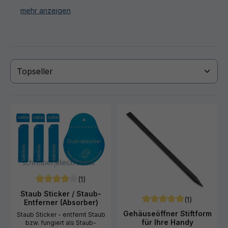
7.1 Magnetische Arbeitsmatten, Nokia 7.1 Magnetische
Schraubenbehälter und viele weitere nützliche Tools
für Ihre Nokia 7.1 Reparatur.
Haben Sie Ihr gewünschtes Nokia 7.1 Werkzeug nicht
gefunden? Dann kontaktieren Sie uns!
(1)
Durchschnittliche Bewertung von 4 von 5 Sternen
Staub Sticker / Staub-
(1)
Entferner (Absorber)
Durchschnittliche Bewert
Gehäuseöffner Stiftform
Staub Sticker - entfernt Staub
für Ihre Handy
bzw. fungiert als Staub-