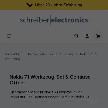
Über 20 Jahre Erfahrung
Zum Hauptinhalt springen
Waren
Du bist hier:
schreiber-electronics
Nokia
Nokia 7.1
Werkzeug
Nokia 7.1 Werkzeug-Set & Gehäuse-
Öffner
Hier finden Sie für Ihr Nokia 7.1 Werkzeug und
Reparatur-Set. Darunter finden Sie für Ihr Nokia 7.1
Schraubendreher, Nokia 7.1 Gehäuseöffner, Nokia
7.1 Saugnapf, Nokia 7.1 Werkzeug Boxen, Nokia