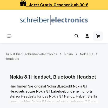
Jetzt Gratis-Geschenk ab 30 €
Zum Hauptinhalt springen
Waren
Du bist hier:
schreiber-electronics
Nokia
Nokia 8.1
Headsets
Nokia 8.1 Headset, Bluetooth Headset
Hier finden Sie original Nokia Bluetooht Nokia 8.1
Headsets sowie Nokia 8.1 kabelgebundene mono &
stereo Headsets für das Nokia 8.1 Handy. Haben Sie Ihr
gewünschtes Nokia 8.1 Headset nicht gefunden? Dann
kontaktieren Sie uns!