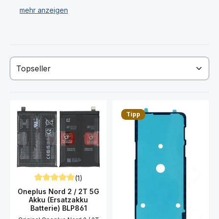
5G Gehäuse.
Wir verkaufen ausschließlich nur original OnePlus Nord
2T 5G Ersatzteile & Displays.
Haben Sie Ihr OnePlus Nord 2T 5G Display oder
Ersatzteil nicht gefunden? Dann kontaktieren Sie uns
per Email! Wir stehen Ihnen gerne zu Ihren Fragen zu
unseren Ersatzteilen für das OnePlus Nord 2T 5G
Smartphone zur Verfügung.
Tipp
(1)
Durchschnittliche Bewertung von 5 von 5 Sternen
Oneplus Nord 2 / 2T 5G
Akku (Ersatzakku
Batterie) BLP861