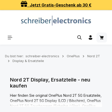
Jetzt Gratis-Geschenk ab 30 €
Zum Hauptinhalt springen
Waren
Du bist hier:
schreiber-electronics
OnePlus
Nord 2T
Display & Ersatzteile
Nord 2T Display, Ersatzteile - neu
kaufen
Hier finden Sie original OnePlus Nord 2T 5G Ersatzteile,
OnePlus Nord 2T 5G Display (LCD / Bilschirm), OnePlus
Nord 2T 5G Touchscreen (Scheibe / Glas), OnePlus
Nord 2T 5G Akkudeckel (Rückseite), OnePlus Nord 2T