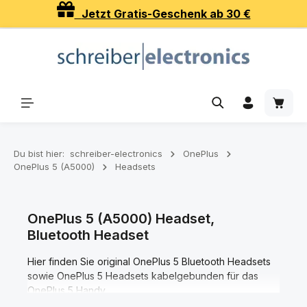
Jetzt Gratis-Geschenk ab 30 €
Zum Hauptinhalt springen
Waren
Du bist hier:
schreiber-electronics
OnePlus
OnePlus 5 (A5000)
Headsets
OnePlus 5 (A5000) Headset,
Bluetooth Headset
Hier finden Sie original OnePlus 5 Bluetooth Headsets
sowie OnePlus 5 Headsets kabelgebunden für das
OnePlus 5 Handy.