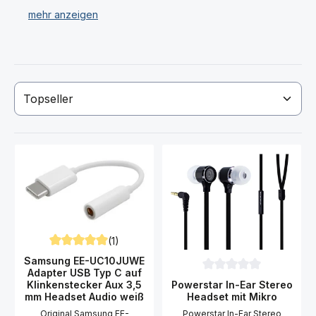
Haben Sie Ihr gewünschtes OnePlus 5 Headset nicht
gefunden? Dann kontaktieren Sie uns!
(1)
Durchschnittliche Bewertung von 5 von 5 Sternen
Samsung EE-UC10JUWE
Adapter USB Typ C auf
Durchschnittliche Bewer
Powerstar In-Ear Stereo
Klinkenstecker Aux 3,5
Headset mit Mikro
mm Headset Audio weiß
Powerstar In-Ear Stereo
Original Samsung EE-