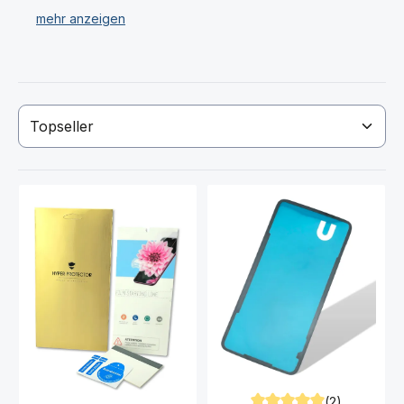
Zubehör.
Wir verkaufen ausschließlich Original Oneplus 6
Ersatzteile. Haben Sie Ihr gewünschtes Oneplus 6
Display oder Ersatzteil nicht gefunden? Dann
kontaktieren Sie uns!
(2)