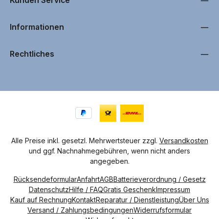
Kunden Service
bei Fragen, Problemen oder der kompletten Reparatur
Ihres Oneplus 6. Kontaktieren Sie uns einfach, wenn Sie
Unterstützung beim Austausch von Bauteilen oder beim
Informationen
Einbau Ihres neuen Displays benötigen. Wir sind darauf
spezialisiert, unseren Kunden eine einfache, sichere
Rechtliches
und schnelle Reparatur zu ermöglichen.
Auf den jeweiligen Produktseiten unserer
Oneplus 6
Ersatzteile
und
Displays
finden Sie häufig detaillierte
Reparatur-Videos, die Ihnen Schritt für Schritt zeigen,
wie der Einbau funktioniert. Zusätzlich bieten wir Ihnen
das passende Werkzeug für Ihre Oneplus 6 Reparatur
direkt in unserem Shop an. Mit hochwertigem
Alle Preise inkl. gesetzl. Mehrwertsteuer zzgl.
Versandkosten
Werkzeug und anschaulichen Videoanleitungen gelingt
und ggf. Nachnahmegebühren, wenn nicht anders
der Displaytausch oder der Austausch von Ersatzteilen
angegeben.
auch für Einsteiger.
Rücksendeformular
Anfahrt
AGB
Batterieverordnung / Gesetz
Zögern Sie nicht, uns bei Fragen rund um Ihr Oneplus 6
Datenschutz
Hilfe / FAQ
Gratis Geschenk
Impressum
zu kontaktieren – wir unterstützen Sie dabei, Ihr
Kauf auf Rechnung
Kontakt
Reparatur / Dienstleistung
Über Uns
Smartphone professionell zu reparieren und wieder in
Versand / Zahlungsbedingungen
Widerrufsformular
Bestform zu bringen.