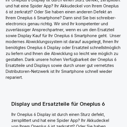
benutzen! Passend für Ihre
g
g
Idealer Ersatz für Ihre defekte
i
i
Simkarten / Speicherkarten
und hat eine Spider App? Ihr Akkudeckel von Ihrem Oneplus
OnePlus 6 Audiobuche
n
n
Halter Reparatur vom
(Headset-Anschluss). Wir
6 ist zerkratzt? Oder Sie haben einen anderen Defekt an
1
1
OnePlus 6 A6003
T
T
empfehlen Ihnen bei der
Ihrem Oneplus 6 Smartphone? Dann sind Sie bei schreiber-
a
a
Smartphone.
Reparatur vom OnePlus 6
g
g
electronics genau richtig. Wir sind Ihr kompetenter und
Audiobuche (Headset-
,
,
L
L
Anschluss) antistatische
zuverlässiger Ansprechpartner, wenn es um den Ersatzteil
i
i
Handschuhe zu benutzen!
sowie Display Kauf für Ihr Oneplus 6 Smartphone geht. Unser
e
e
Passend für Ihre Ersatzteil
f
f
modernes Abwicklungssystem ist darauf ausgelegt, Ihnen Ihr
e
e
Reparatur vom OnePlus 6
r
r
benötigtes Oneplus 6 Display oder Ersatzteil schnellstmöglich
A6003 Smartphone.
z
z
e
e
zu liefern und Ihnen die Abwicklung so leicht wie möglich zu
i
i
gestalten. Dank unsere hohen Verfügbarkeit der Oneplus 6
t
t
5
1
Ersatzteile und Displays sowie durch unser gut vernetztes
-
0
1
-
Distributoren-Netzwerk ist Ihr Smartphone schnell wieder
5
2
W
0
repariert.
e
W
r
e
k
r
t
k
a
t
g
a
e
g
Display und Ersatzteile für Oneplus 6
e
Ihr Oneplus 6 Display ist durch einen Sturz defekt,
zersplittert und hat eine Spider App? Ihr Akkudeckel
von Ihrem Oneplus 6 ist zerkratzt? Oder Sie haben