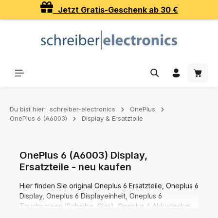
Jetzt Gratis-Geschenk ab 30 €
Zum Hauptinhalt springen
Waren
Du bist hier:
schreiber-electronics
OnePlus
OnePlus 6 (A6003)
Display & Ersatzteile
OnePlus 6 (A6003) Display,
Ersatzteile - neu kaufen
Hier finden Sie original Oneplus 6 Ersatzteile, Oneplus 6
Display, Oneplus 6 Displayeinheit, Oneplus 6
Touchscreen (Scheibe, Glas), Oneplus 6 Akkudeckel
(Akkufachdeckel), Oneplus 6 Gehäuse und Oneplus 6