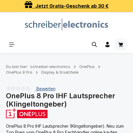
Jetzt Gratis-Geschenk ab 30 €
Zum Hauptinhalt springen
Waren
Du bist hier:
schreiber-electronics
OnePlus
OnePlus 8 Pro
Display & Ersatzteile
Bewerten
OnePlus 8 Pro IHF Lautsprecher
Durchschnittliche Bewertung von 0 von 5 Sternen
(Klingeltongeber)
OnePlus 8 Pro IHF Lautsprecher (Klingeltongeber). Neu zum
Top Preis vom OnePlus 8 Pro Fachhändler online kaufen.