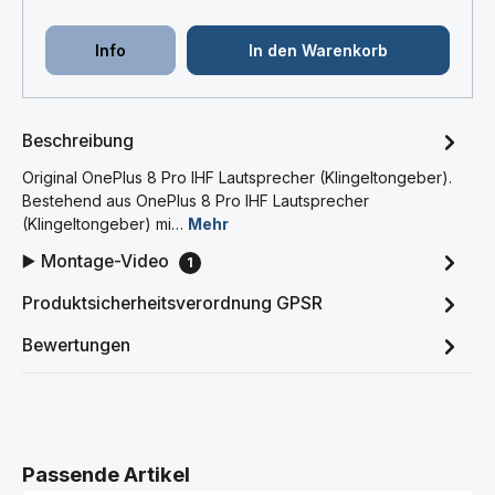
Info
In den Warenkorb
Beschreibung
Original OnePlus 8 Pro IHF Lautsprecher (Klingeltongeber).
Bestehend aus OnePlus 8 Pro IHF Lautsprecher
(Klingeltongeber) mi…
Mehr
▶️ Montage-Video
1
Produktsicherheitsverordnung GPSR
Bewertungen
Produktgalerie überspringen
Passende Artikel