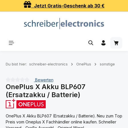
Jetzt Gratis-Geschenk ab 30 €
Zum Hauptinhalt springen
Waren
Du bist hier:
schreiber-electronics
OnePlus
sonstige
Bewerten
OnePlus X Akku BLP607
Durchschnittliche Bewertung von 0 von 5 Sternen
(Ersatzakku / Batterie)
OnePlus X Akku BLP607 (Ersatzakku / Batterie). Neu zum Top
Preis vom Oneplus X Fachhändler online kaufen. Schneller
Versand - Große Auswahl - Original Ware!