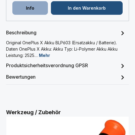
Info
In den Warenkorb
Beschreibung
Original OnePlus X Akku BLP603 (Ersatzakku / Batterie).
Daten OnePlus X Akku: Akku Typ: Li-Polymer Akku Akku
Leistung: 2525…
Mehr
Produktsicherheitsverordnung GPSR
Bewertungen
Produktgalerie überspringen
Werkzeug / Zubehör