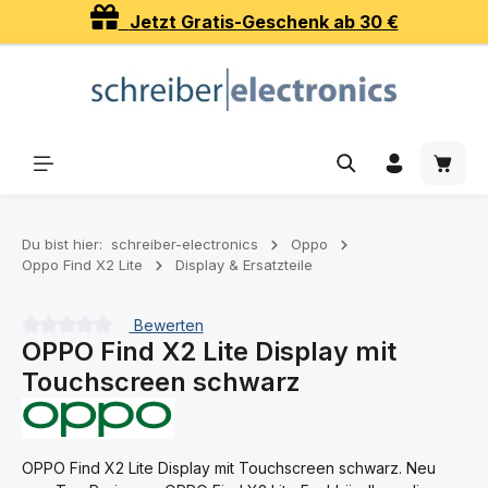
Jetzt Gratis-Geschenk ab 30 €
Zum Hauptinhalt springen
Waren
Du bist hier:
schreiber-electronics
Oppo
Oppo Find X2 Lite
Display & Ersatzteile
Bewerten
OPPO Find X2 Lite Display mit
Durchschnittliche Bewertung von 0 von 5 Sternen
Touchscreen schwarz
OPPO Find X2 Lite Display mit Touchscreen schwarz. Neu