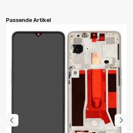
Produktgalerie überspringen
Passende Artikel