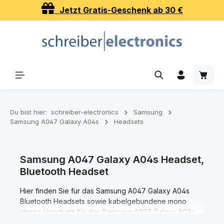
Jetzt Gratis-Geschenk ab 30 €
Zum Hauptinhalt springen
Waren
Du bist hier:
schreiber-electronics
Samsung
Samsung A047 Galaxy A04s
Headsets
Samsung A047 Galaxy A04s Headset,
Bluetooth Headset
Hier finden Sie für das Samsung A047 Galaxy A04s
Bluetooth Headsets sowie kabelgebundene mono
stereo Headsets für das Samsung A037 Galaxy A03s.