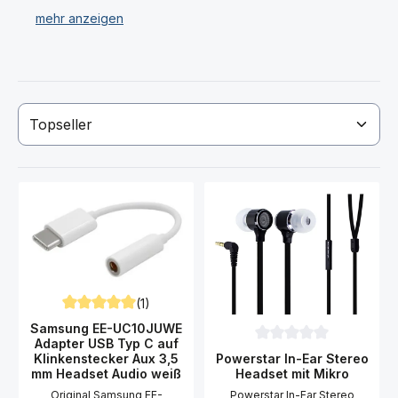
Haben Sie Ihr gewünschtes Samsung A047 Galaxy
A04s Headset nicht gefunden? Dann kontaktieren Sie
uns!
(1)
Durchschnittliche Bewertung von 5 von 5 Sternen
Samsung EE-UC10JUWE
Adapter USB Typ C auf
Durchschnittliche Bewer
Powerstar In-Ear Stereo
Klinkenstecker Aux 3,5
Headset mit Mikro
mm Headset Audio weiß
Powerstar In-Ear Stereo
Original Samsung EE-