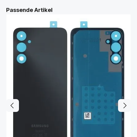
Produktgalerie überspringen
Passende Artikel