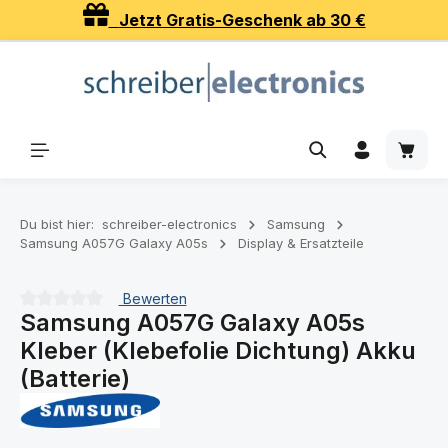
Jetzt Gratis-Geschenk ab 30 €
Zum Hauptinhalt springen
Waren
Du bist hier:
schreiber-electronics
Samsung
Samsung A057G Galaxy A05s
Display & Ersatzteile
Bewerten
Samsung A057G Galaxy A05s
Durchschnittliche Bewertung von 0 von 5 Sternen
Kleber (Klebefolie Dichtung) Akku
(Batterie)