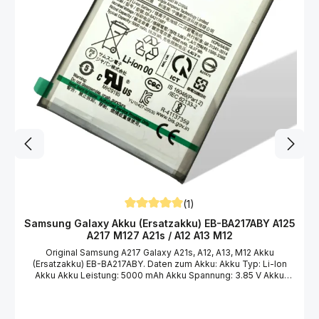
,
L
i
e
f
e
r
z
e
i
t
4
-
7
W
e
r
k
t
a
g
e
(1)
Durchschnittliche Bewertung von 5 von 5
Samsung Galaxy Akku (Ersatzakku) EB-BA217ABY A125
A217 M127 A21s / A12 A13 M12
Original Samsung A217 Galaxy A21s, A12, A13, M12 Akku
(Ersatzakku) EB-BA217ABY. Daten zum Akku: Akku Typ: Li-Ion
Akku Akku Leistung: 5000 mAh Akku Spannung: 3.85 V Akku
Bezeichnung: EB-BA217ABY Bestehend aus Samsung A217
Galaxy A21s / A12 Akku (Ersatzakku) EB-BA217ABY mit Flexkabel
und Anschluss. Um den Samsung A217 Galaxy A21s Akku