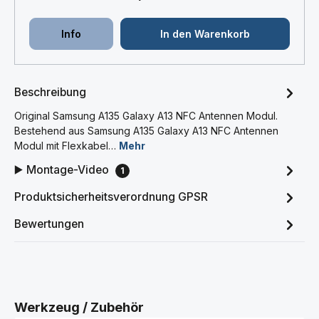
Info
In den Warenkorb
Beschreibung
Original Samsung A135 Galaxy A13 NFC Antennen Modul.
Bestehend aus Samsung A135 Galaxy A13 NFC Antennen
Modul mit Flexkabel…
Mehr
▶️ Montage-Video
1
Produktsicherheitsverordnung GPSR
Bewertungen
Produktgalerie überspringen
Werkzeug / Zubehör