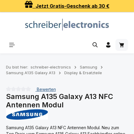
Jetzt Gratis-Geschenk ab 30 €
Zum Hauptinhalt springen
Waren
Du bist hier:
schreiber-electronics
Samsung
Samsung A135 Galaxy A13
Display & Ersatzteile
Bewerten
Samsung A135 Galaxy A13 NFC
Durchschnittliche Bewertung von 0 von 5 Sternen
Antennen Modul
Samsung A135 Galaxy A13 NFC Antennen Modul. Neu zum
Top Preis vom Samsung A135 Galaxy A13 Fachhändler online