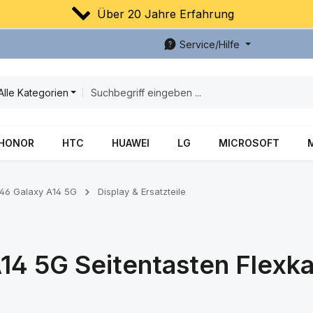
Über 20 Jahre Erfahrung
Service/Hilfe
Alle Kategorien
HONOR
HTC
HUAWEI
LG
MICROSOFT
46 Galaxy A14 5G
Display & Ersatzteile
4 5G Seitentasten Flexka