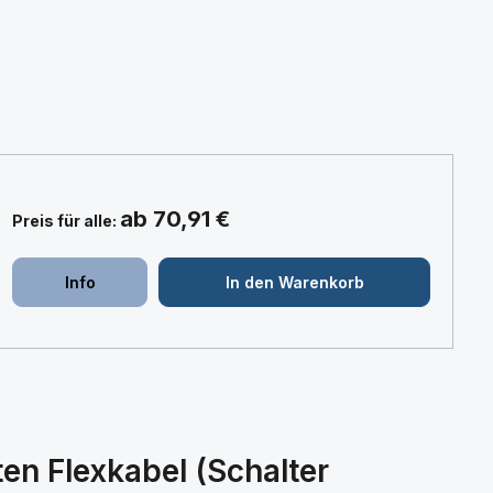
ab 70,91 €
Preis für alle:
+
+
Info
In den Warenkorb
n Flexkabel (Schalter