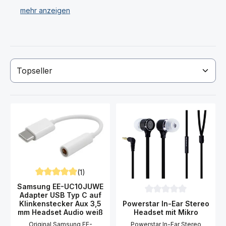
Haben Sie Ihr gewünschtes Samsung SM-A156 Galaxy
A15 Headset nicht gefunden? Dann kontaktieren Sie
uns! Wir bekommen immer wieder neue Headsets für
das Samsung SM-A156 Galaxy A15 geliefert.
(1)
Durchschnittliche Bewertung von 5 von 5 Sternen
Samsung EE-UC10JUWE
Adapter USB Typ C auf
Durchschnittliche Bewer
Powerstar In-Ear Stereo
Klinkenstecker Aux 3,5
Headset mit Mikro
mm Headset Audio weiß
Powerstar In-Ear Stereo
Original Samsung EE-