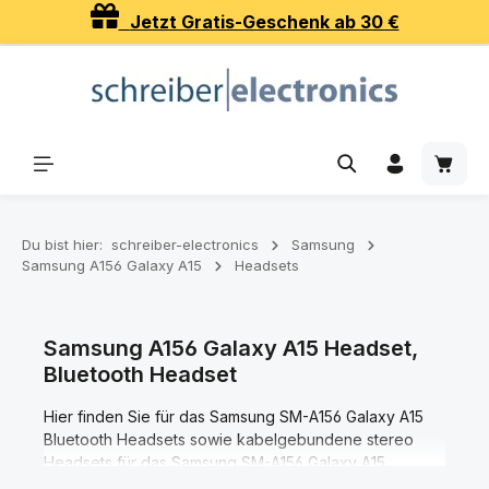
Jetzt Gratis-Geschenk ab 30 €
Zum Hauptinhalt springen
Waren
Du bist hier:
schreiber-electronics
Samsung
Samsung A156 Galaxy A15
Headsets
Samsung A156 Galaxy A15 Headset,
Bluetooth Headset
Hier finden Sie für das Samsung SM-A156 Galaxy A15
Bluetooth Headsets sowie kabelgebundene stereo
Headsets für das Samsung SM-A156 Galaxy A15.