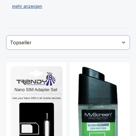
A155,Galaxy, A15,4g,5g Politur und vieles mehr.
Wir verkaufen ausschließlich hochwertiges Universal
Zubehör für Ihr Samsung,SM-A156,SM-A155,Galaxy,
A15,4g,5g Smartphone
Haben Sie Ihr gewünschtes Samsung SM-A156 Galaxy
A15 Werkzeug nicht gefunden? Dann kontaktieren Sie
uns!