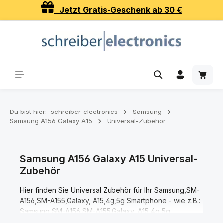
Jetzt Gratis-Geschenk ab 30 €
Zum Hauptinhalt springen
Waren
Du bist hier:
schreiber-electronics
Samsung
Samsung A156 Galaxy A15
Universal-Zubehör
Samsung A156 Galaxy A15 Universal-
Zubehör
Hier finden Sie Universal Zubehör für Ihr Samsung,SM-
A156,SM-A155,Galaxy, A15,4g,5g Smartphone - wie z.B.:
Samsung,SM-A156,SM-A155,Galaxy, A15,4g,5g
Halterung (Auto KFZ), Samsung,SM-A156,SM-