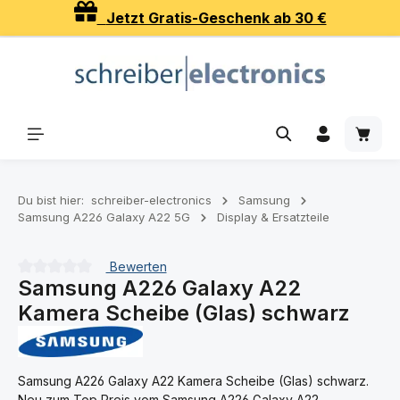
Jetzt Gratis-Geschenk ab 30 €
Zum Hauptinhalt springen
Waren
Du bist hier:
schreiber-electronics
Samsung
Samsung A226 Galaxy A22 5G
Display & Ersatzteile
Bewerten
Samsung A226 Galaxy A22
Durchschnittliche Bewertung von 0 von 5 Sternen
Kamera Scheibe (Glas) schwarz
Samsung A226 Galaxy A22 Kamera Scheibe (Glas) schwarz.
Neu zum Top Preis vom Samsung A226 Galaxy A22