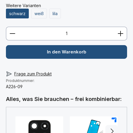
Weitere Varianten
schwarz
weiß
lila
Produkt Anzahl: Gib den gewünschten Wert ein ode
In den Warenkorb
Frage zum Produkt
Produktnummer:
A226-09
Alles, was Sie brauchen – frei kombinierbar:
+
+