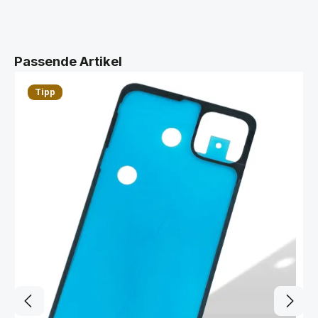
Produktgalerie überspringen
Passende Artikel
Tipp