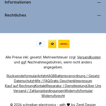
b
Informationen
a
r
,
L
i
Rechtliches
e
f
e
r
u
n
g
i
n
c
a
.
1
-
4
Alle Preise inkl. gesetzl. Mehrwertsteuer zzgl.
Versandkosten
W
und ggf. Nachnahmegebühren, wenn nicht anders
e
r
angegeben.
k
t
a
Rücksendeformular
Anfahrt
AGB
Batterieverordnung / Gesetz
g
e
Datenschutz
Hilfe / FAQ
Gratis Geschenk
Impressum
n
Kauf auf Rechnung
Kontakt
Reparatur / Dienstleistung
Über Uns
Versand / Zahlungsbedingungen
Widerrufsformular
Widerrufsrecht
© 2026 schreiber-electronics - with
by
Zenit Design