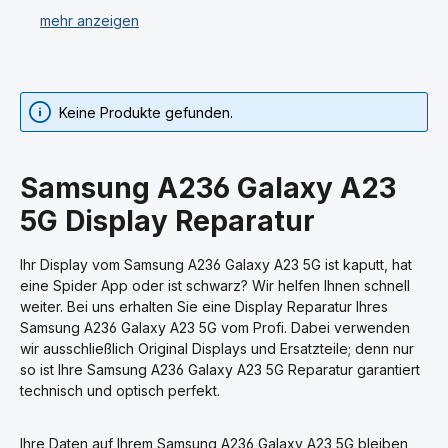
Sie haben bei uns Ersatzteile für Ihr Samsung A236
Galaxy A23 5G gekauft und können diese nicht selbst
einbauen oder trauen es sich nicht zu? Wir führen
professionelle Handy-Reparaturen für Ihr Samsung
A236 Galaxy A23 5G in unserer Fach-Werkstatt durch.
Keine Produkte gefunden.
Dazu gehört der Austausch von einzelnen Ersatzteilen,
aber auch die Runderneuerung Ihres Samsung A236
Samsung A236 Galaxy A23
Galaxy A23 5G Smartphones.
5G Display Reparatur
Sie haben die Möglichkeit als Endverbraucher sowie
auch als Geschäfts- und Industriekunde Ihr Samsung
Ihr Display vom Samsung A236 Galaxy A23 5G ist kaputt, hat
A236 Galaxy A23 5G uns zuzusenden und reparieren
eine Spider App oder ist schwarz? Wir helfen Ihnen schnell
zu lassen. Ein Kostenvoranschlag ist bei uns kostenlos.
weiter. Bei uns erhalten Sie eine Display Reparatur Ihres
Bei nicht durchgeführter Reparatur, wie z. B. bei
Samsung A236 Galaxy A23 5G vom Profi. Dabei verwenden
Totalschaden oder nicht wirtschaftlich sinnvollen
wir ausschließlich Original Displays und Ersatzteile; denn nur
Reparaturen, berechnen wir keine Arbeitsleistung.
so ist Ihre Samsung A236 Galaxy A23 5G Reparatur garantiert
technisch und optisch perfekt.
Durch unser großes Sortiment an Samsung A236 Galaxy
A23 5G Handy Ersatzteilen, welche überwiegend sofort
Ihre Daten auf Ihrem Samsung A236 Galaxy A23 5G bleiben