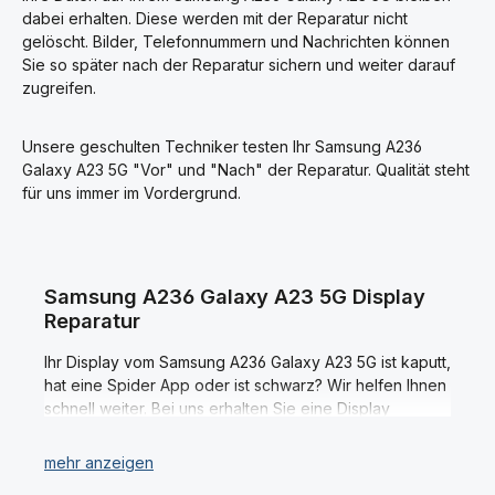
verfügbar sind, entstehen keine langen Wartezeiten
dabei erhalten. Diese werden mit der Reparatur nicht
der Reparaturen.
gelöscht. Bilder, Telefonnummern und Nachrichten können
Sie so später nach der Reparatur sichern und weiter darauf
zugreifen.
Unsere geschulten Techniker testen Ihr Samsung A236
Galaxy A23 5G "Vor" und "Nach" der Reparatur. Qualität steht
für uns immer im Vordergrund.
Samsung A236 Galaxy A23 5G Display
Reparatur
Ihr Display vom Samsung A236 Galaxy A23 5G ist kaputt,
hat eine Spider App oder ist schwarz? Wir helfen Ihnen
schnell weiter. Bei uns erhalten Sie eine Display
Reparatur Ihres Samsung A236 Galaxy A23 5G vom
Profi. Dabei verwenden wir ausschließlich Original
Displays und Ersatzteile; denn nur so ist Ihre Samsung