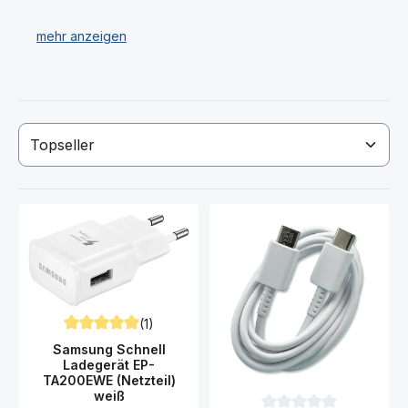
Autoladegeräte (KFZ Ladegerät), Samsung A256B
Galaxy A25 5G Ladegeräte (Netzteile), Samsung A256B
Galaxy A25 5G Datenkabel (USB Kabel) und Samsung
A256B Galaxy A25 5G Ladestationen / Dockingstation.
Wir verkaufen ausschließlich Original Samsung A256B
Galaxy A25 5G Akku (Ersatzakku) und LadezubZhör!
Haben Sie Ihren gewünschten Samsung A256B Galaxy
A25 5G Akku (Ersatzakkku), Ladegerät USB Kabel nicht
gefunden? Dann kontaktieren Sie uns!
(1)
Durchschnittliche Bewertung von 5 von 5 Sternen
Samsung Schnell
Ladegerät EP-
TA200EWE (Netzteil)
weiß