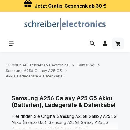
Jetzt Gratis-Geschenk ab 30 €
Zum Hauptinhalt springen
Waren
Du bist hier:
schreiber-electronics
Samsung
Samsung A256 Galaxy A25 G5
Akku, Ladegeräte & Datenkabel
Samsung A256 Galaxy A25 G5 Akku
(Batterien), Ladegeräte & Datenkabel
Hier finden Sie Original Samsung A256B Galaxy A25 5G
Akku (Ersatzakku), Samsung A256B Galaxy A25 5G
Batterie, Samsung A256B Galaxy A25 5G