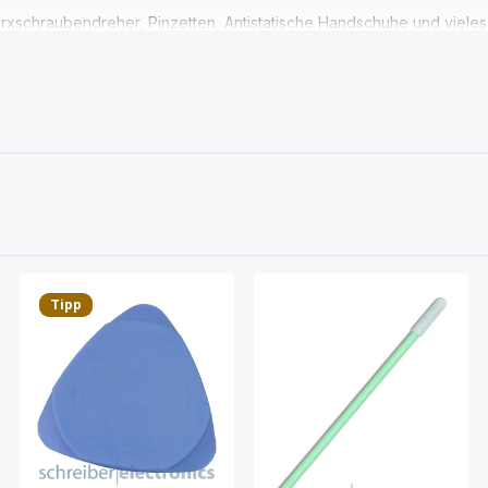
rxschraubendreher, Pinzetten, Antistatische Handschuhe und vieles
axy A3 nicht gefunden? Dann kontaktieren Sie uns!
Tipp