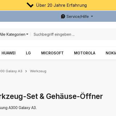
Über 20 Jahre Erfahrung
Service/Hilfe
Alle Kategorien
HUAWEI
LG
MICROSOFT
MOTOROLA
NOKI
00 Galaxy A3
Werkzeug
kzeug-Set & Gehäuse-Öffner
msung A300 Galaxy A3.