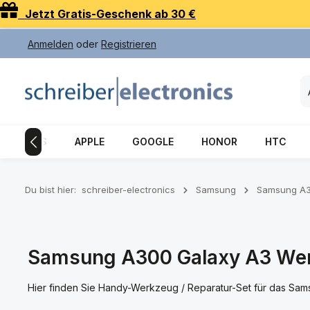
Jetzt Gratis-Geschenk ab 30 €
 Hauptinhalt springen
Zur Suche springen
Zur Hauptnavigation springen
Anmelden
oder
Registrieren
CTRONICS
APPLE
GOOGLE
HONOR
HTC
Du bist hier:
schreiber-electronics
Samsung
Samsung A3
Samsung A300 Galaxy A3 Wer
Hier finden Sie Handy-Werkzeug / Reparatur-Set für das Sa