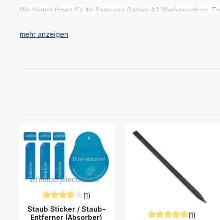
Wir bieten Ihnen für Ihr Samsung Galaxy A3 Werkzeugbox, To
Haben Sie Ihr passendes Werkzeug für das Samsung A300 Gal
(1)
Durchschnittliche Bewertung von 4 von 5 Sternen
Staub Sticker / Staub-
(1)
Entferner (Absorber)