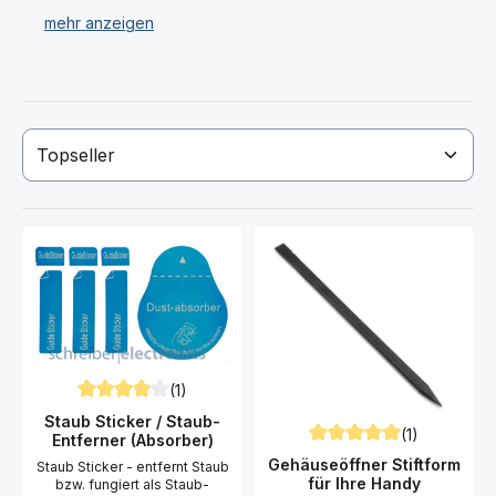
Wir bieten Ihnen für Ihr Samsung A310 Galaxy A3
Werkzeugbox, Torxschraubendreher, Pinzetten,
Antistatische Handschuhe und vieles mehr.
Haben Sie Ihr passendes Werkzeug für das Samsung
A310 Galaxy A3 nicht gefunden? Dann kontaktieren Sie
uns!
(1)
Durchschnittliche Bewertung von 4 von 5 Sternen
Staub Sticker / Staub-
(1)
Entferner (Absorber)
Durchschnittliche Bewert
Gehäuseöffner Stiftform
Staub Sticker - entfernt Staub
für Ihre Handy
bzw. fungiert als Staub-