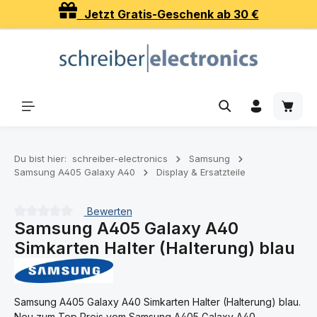
Jetzt Gratis-Geschenk ab 30 €
Zum Hauptinhalt springen
Waren
Du bist hier:
schreiber-electronics
Samsung
Samsung A405 Galaxy A40
Display & Ersatzteile
Bewerten
Samsung A405 Galaxy A40
Durchschnittliche Bewertung von 0 von 5 Sternen
Simkarten Halter (Halterung) blau
Samsung A405 Galaxy A40 Simkarten Halter (Halterung) blau.
Neu zum Top Preis vom Samsung A405 Galaxy A40