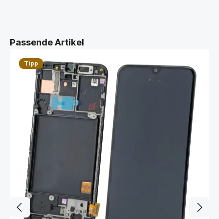
Produktgalerie überspringen
Passende Artikel
Tipp