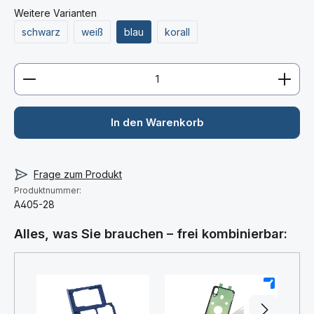
Weitere Varianten
schwarz
weiß
blau
korall
Produkt Anzahl: Gib den gewünschten Wert ein ode
In den Warenkorb
Frage zum Produkt
Produktnummer:
A405-28
Alles, was Sie brauchen – frei kombinierbar:
+
+