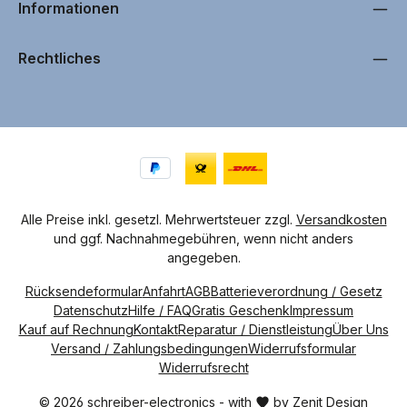
v
Informationen
e
r
f
ü
g
Rechtliches
b
a
r
Alle Preise inkl. gesetzl. Mehrwertsteuer zzgl.
Versandkosten
und ggf. Nachnahmegebühren, wenn nicht anders
angegeben.
Rücksendeformular
Anfahrt
AGB
Batterieverordnung / Gesetz
Datenschutz
Hilfe / FAQ
Gratis Geschenk
Impressum
Kauf auf Rechnung
Kontakt
Reparatur / Dienstleistung
Über Uns
Versand / Zahlungsbedingungen
Widerrufsformular
Widerrufsrecht
© 2026 schreiber-electronics - with
by
Zenit Design