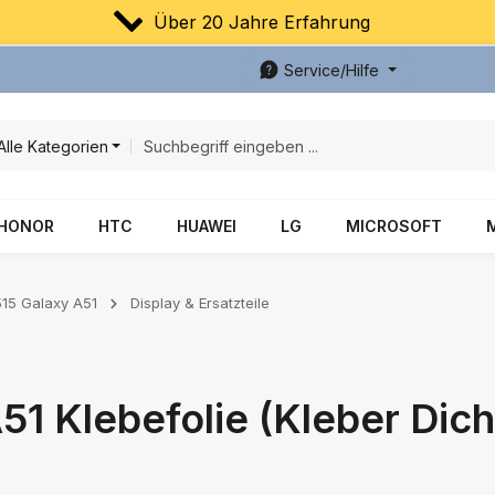
Über 20 Jahre Erfahrung
Service/Hilfe
Alle Kategorien
HONOR
HTC
HUAWEI
LG
MICROSOFT
15 Galaxy A51
Display & Ersatzteile
1 Klebefolie (Kleber Dic