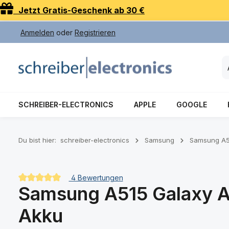
Jetzt Gratis-Geschenk ab 30 €
 Hauptinhalt springen
Zur Suche springen
Zur Hauptnavigation springen
Anmelden
oder
Registrieren
SCHREIBER-ELECTRONICS
APPLE
GOOGLE
Du bist hier:
schreiber-electronics
Samsung
Samsung A5
4 Bewertungen
Samsung A515 Galaxy A5
Durchschnittliche Bewertung von 5 von 5 Sternen
Akku