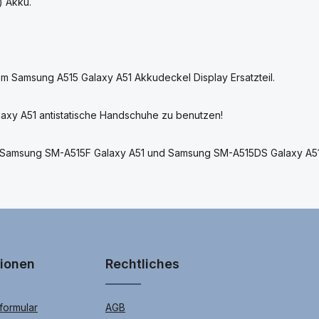
) Akku.
om Samsung A515 Galaxy A51 Akkudeckel Display Ersatzteil.
axy A51 antistatische Handschuhe zu benutzen!
vom Samsung SM-A515F Galaxy A51 und Samsung SM-A515DS Galaxy A5
tionen
Rechtliches
ormular
AGB