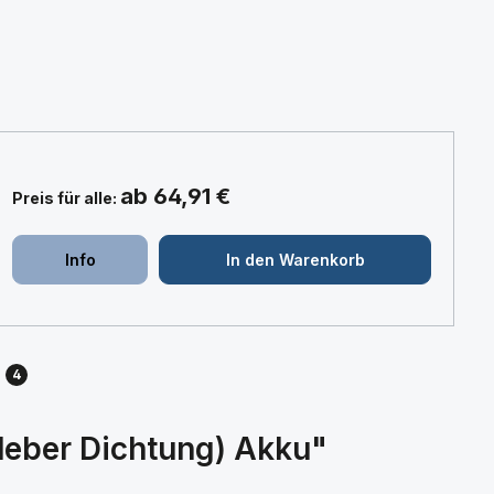
ab 64,91 €
Preis für alle:
+
+
Info
In den Warenkorb
4
leber Dichtung) Akku"