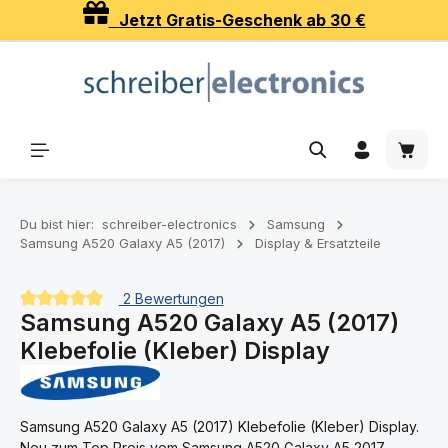
Jetzt Gratis-Geschenk ab 30 €
Zum Hauptinhalt springen
Waren
Du bist hier:
schreiber-electronics
Samsung
Samsung A520 Galaxy A5 (2017)
Display & Ersatzteile
2 Bewertungen
Samsung A520 Galaxy A5 (2017)
Durchschnittliche Bewertung von 5 von 5 Sternen
Klebefolie (Kleber) Display
Samsung A520 Galaxy A5 (2017) Klebefolie (Kleber) Display.
Neu zum Top Preis vom Samsung A520 Galaxy A5 2017