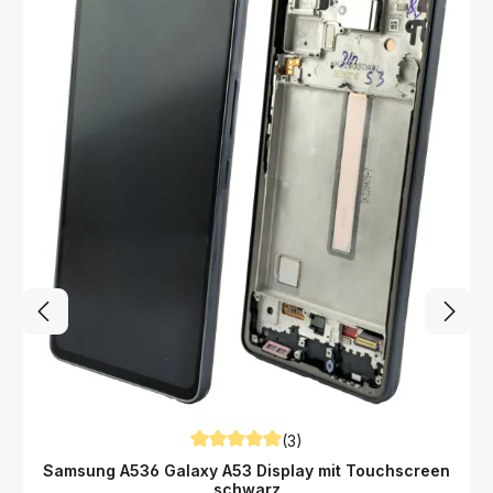
a
Sie Ihr Samsung A536 Galaxy A53 Display mit unserer Premium
r
Schutzfolie! Details Samsung A536 Galaxy A53 Display
,
L
Schutzfolie: Naturgetreue klare Optik: Hohe Lichtdurchlässigkeit
i
Hohe Kratzfestigkeit Selbsheilend - leichte Kratzer sind nach 24
e
Stunden entfernt Perfekte Passform: Auch die Ränder werden
f
e
abgedeckt Shock Absorbierend: Bei einem Sturz wird die Kraft
r
zum Teil von der Folie aufgenommen Touch-Sensitiv: Natürliches
u
& angenehmes Fingergefühl Anti Fingerprint: Fingerabdrücke
n
g
werden deutlich reduziert Blasenfreie Anbringung Rückstandslos
i
entfernbar Material: Elastisches Polyurethan Hydrogel
n
Lieferumfang Samsung A536 Galaxy A53 Display Display-
c
a
Schutz-Folie: 1x Premium Hybrid Display Schutzfolie Spachtel
.
zum Anbringen der Folie Reinigungstuch Staub-Absorber Sticker
1
Montageanleitung: Link zur Video-Anleitung Passend für das
-
4
Samsung A536 Galaxy A53 Smartphone.
W
e
r
k
t
a
g
e
n
(3)
Durchschnittliche Bewertung von 5 von 5
Samsung A536 Galaxy A53 Display mit Touchscreen
schwarz