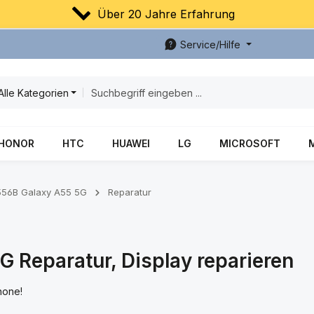
Über 20 Jahre Erfahrung
Service/Hilfe
Alle Kategorien
HONOR
HTC
HUAWEI
LG
MICROSOFT
56B Galaxy A55 5G
Reparatur
Reparatur, Display reparieren
hone!