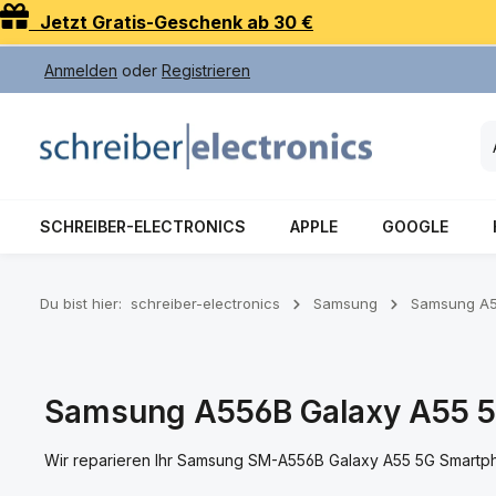
Jetzt Gratis-Geschenk ab 30 €
 Hauptinhalt springen
Zur Suche springen
Zur Hauptnavigation springen
Anmelden
oder
Registrieren
SCHREIBER-ELECTRONICS
APPLE
GOOGLE
Du bist hier:
schreiber-electronics
Samsung
Samsung A5
Samsung A556B Galaxy A55 5G 
Wir reparieren Ihr Samsung SM-A556B Galaxy A55 5G Smartp