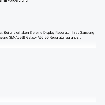
er im Vordergrund.
r. Bei uns erhalten Sie eine Display Reparatur Ihres Samsung
Samsung SM-A556B Galaxy A55 5G Reparatur garantiert
Bilder, Telefonnummern und Nachrichten können Sie so später
mer im Vordergrund.