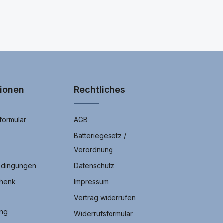
e aus einer Hand.
ohne Drittanbieter.
rsönlich vorbei. Wir kümmern uns schnellstmöglich und zuverlässig
tionen
Rechtliches
ormular
AGB
Batteriegesetz /
Verordnung
edingungen
Datenschutz
chenk
Impressum
Vertrag widerrufen
ung
Widerrufsformular