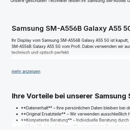
Unsere geschulten Techniker testen Ihr Samsung SM-A556B Gal
Samsung SM-A556B Galaxy A55 5G 
Ihr Display vom Samsung SM-A556B Galaxy A55 5G ist kaputt, h
SM-A556B Galaxy A55 5G vom Profi. Dabei verwenden wir aussc
technisch und optisch perfekt.
Ihre Daten auf Ihrem Samsung SM-A556B Galaxy A55 5G bleibe
nach der Reparatur sichern und weiter darauf zugreifen.
Unsere geschulten Techniker testen Ihr Samsung SM-A556B Gal
Ihre Vorteile bei unserer Samsun
**Datenerhalt** – Ihre persönlichen Daten bleiben bei d
**Original Ersatzteile** – Wir verwenden ausschließlich 
**Kompetente Beratung** – Individuelle Beratung durch
**Über 20 Jahre Erfahrung** – Langjährige Expertise in