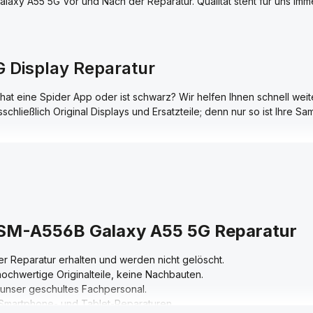
axy A55 5G Vor und Nach der Reparatur. Qualität steht für uns imm
Display Reparatur
at eine Spider App oder ist schwarz? Wir helfen Ihnen schnell weite
hließlich Original Displays und Ersatzteile; denn nur so ist Ihre 
n dabei erhalten. Diese werden mit der Reparatur nicht gelöscht. 
axy A55 5G Vor und Nach der Reparatur. Qualität steht für uns im
g SM-A556B Galaxy A55 5G Reparatur
er Reparatur erhalten und werden nicht gelöscht.
hochwertige Originalteile, keine Nachbauten.
 unser geschultes Fachpersonal.
 Smartphone- und Tablet-Reparaturen.