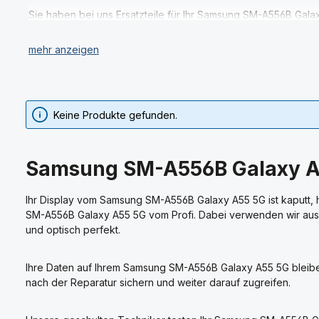
Sie haben bei uns Ersatzteile für Ihr Samsung SM-A556B Gala
Reparaturen für Ihr Samsung SM-A556B Galaxy A55 5G in unse
Dazu gehört der Austausch von einzelnen Ersatzteilen, abe
Keine Produkte gefunden.
Samsung SM-A556B Galaxy A5
Ihr Display vom Samsung SM-A556B Galaxy A55 5G ist kaputt, ha
SM-A556B Galaxy A55 5G vom Profi. Dabei verwenden wir aussch
und optisch perfekt.
Ihre Daten auf Ihrem Samsung SM-A556B Galaxy A55 5G bleiben
nach der Reparatur sichern und weiter darauf zugreifen.