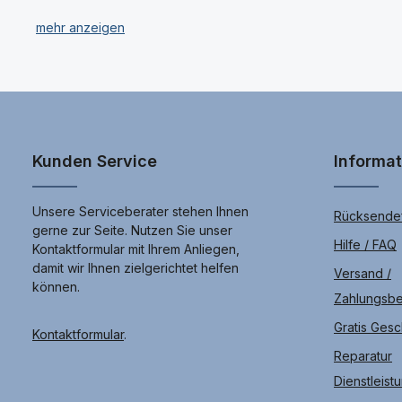
**Reparatur vom Fachhändler** – Professioneller Servic
**Eigene Fach-Werkstatt** – Reparaturen direkt vor Ort, 
Bringen Sie uns Ihr Samsung SM-A556B Galaxy A55 5G gerne pe
Kunden Service
Informa
Unsere Serviceberater stehen Ihnen
Rücksendef
gerne zur Seite. Nutzen Sie unser
Hilfe / FAQ
Kontaktformular mit Ihrem Anliegen,
damit wir Ihnen zielgerichtet helfen
Versand /
können.
Zahlungsb
Gratis Ges
Kontaktformular
.
Reparatur
Dienstleist