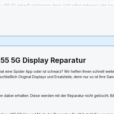
xy A55 5G gekauft und können diese nicht selbst einbauen oder trau
rer Fach-Werkstatt durch.
r auch die Runderneuerung Ihres Samsung SM-A556B Galaxy A55 5G 
5 5G Display Reparatur
t eine Spider App oder ist schwarz? Wir helfen Ihnen schnell weite
ließlich Original Displays und Ersatzteile; denn nur so ist Ihre S
 dabei erhalten. Diese werden mit der Reparatur nicht gelöscht. B