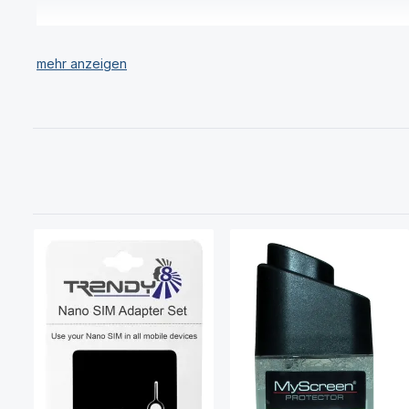
Sollten Sie Ihr Samsung A605 Galaxy A6+ (2018) Zubehör Prod