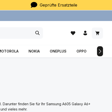
Geprüfte Ersatzteile
Du hast 0 Produkte auf
Warenkor
MOTOROLA
NOKIA
ONEPLUS
OPPO
SAMSU
. Darunter finden Sie für Ihr Samsung A605 Galaxy A6+
 und vieles mehr.