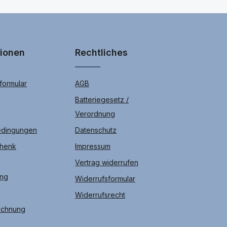
tionen
Rechtliches
ormular
AGB
Batteriegesetz /
Verordnung
edingungen
Datenschutz
chenk
Impressum
Vertrag widerrufen
ung
Widerrufsformular
Widerrufsrecht
echnung