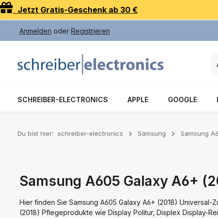
Jetzt Gratis-Geschenk ab 30 €
 Hauptinhalt springen
Zur Suche springen
Zur Hauptnavigation springen
Anmelden
oder
Registrieren
SCHREIBER-ELECTRONICS
APPLE
GOOGLE
Du bist hier:
schreiber-electronics
Samsung
Samsung A6
Samsung A605 Galaxy A6+ (20
Hier finden Sie Samsung A605 Galaxy A6+ (2018) Universal-Zu
(2018) Pflegeprodukte wie Display Politur, Displex Display-R