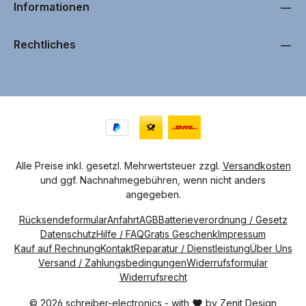
b
Informationen
a
r
,
L
i
Rechtliches
e
f
e
r
u
n
g
i
n
c
a
.
1
-
4
Alle Preise inkl. gesetzl. Mehrwertsteuer zzgl.
Versandkosten
W
und ggf. Nachnahmegebühren, wenn nicht anders
e
r
angegeben.
k
t
a
Rücksendeformular
Anfahrt
AGB
Batterieverordnung / Gesetz
g
e
Datenschutz
Hilfe / FAQ
Gratis Geschenk
Impressum
n
Kauf auf Rechnung
Kontakt
Reparatur / Dienstleistung
Über Uns
Versand / Zahlungsbedingungen
Widerrufsformular
Widerrufsrecht
© 2026 schreiber-electronics - with
by
Zenit Design