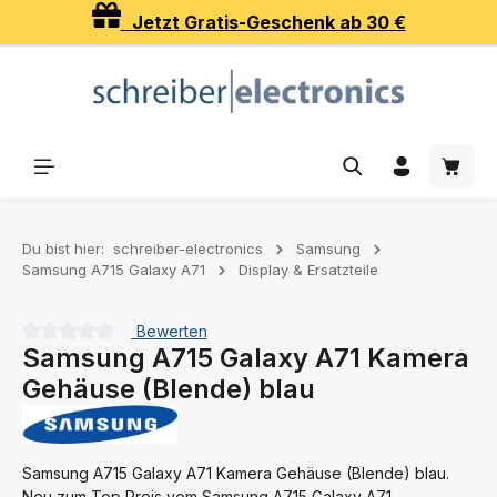
Jetzt Gratis-Geschenk ab 30 €
Zum Hauptinhalt springen
Waren
Du bist hier:
schreiber-electronics
Samsung
Samsung A715 Galaxy A71
Display & Ersatzteile
Bewerten
Samsung A715 Galaxy A71 Kamera
Durchschnittliche Bewertung von 0 von 5 Sternen
Gehäuse (Blende) blau
Samsung A715 Galaxy A71 Kamera Gehäuse (Blende) blau.
Neu zum Top Preis vom Samsung A715 Galaxy A71