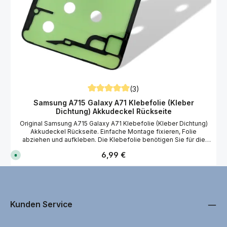
(3)
Durchschnittliche Bewertung von 5 von 5
Samsung A715 Galaxy A71 Klebefolie (Kleber
Dichtung) Akkudeckel Rückseite
Original Samsung A715 Galaxy A71 Klebefolie (Kleber Dichtung)
Akkudeckel Rückseite. Einfache Montage fixieren, Folie
abziehen und aufkleben. Die Klebefolie benötigen Sie für die
einwandfreie Montage vom Samsung A715 Galaxy A71
Regulärer Preis:
6,99 €
S
Akkudeckel. Wir empfehlen Ihnen bei der Reparatur vom
o
Samsung A715 Galaxy A71 antistatische Handschuhe zu
f
benutzen! Passend für Ihre Akkudeckel und Ersatzteil Reparatur
o
r
vom Samsung SM-A715F/DS Galaxy A71 Smartphone.
t
v
e
r
Kunden Service
f
ü
g