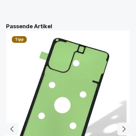
Produktgalerie überspringen
Passende Artikel
Tipp