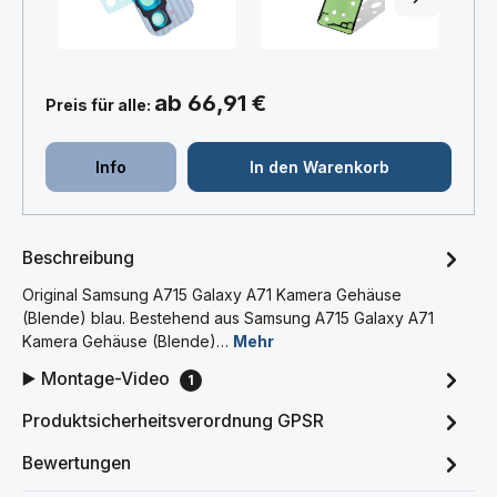
ab 66,91 €
Preis für alle:
Info
In den Warenkorb
Beschreibung
Original Samsung A715 Galaxy A71 Kamera Gehäuse
(Blende) blau. Bestehend aus Samsung A715 Galaxy A71
Kamera Gehäuse (Blende)…
Mehr
▶️ Montage-Video
1
Produktsicherheitsverordnung GPSR
Bewertungen