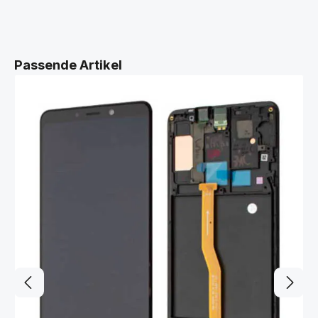
Produktgalerie überspringen
Passende Artikel