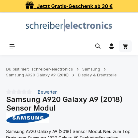
Jetzt Gratis-Geschenk ab 30 €
Zum Hauptinhalt springen
Waren
Du bist hier:
schreiber-electronics
Samsung
Samsung A920 Galaxy A9 (2018)
Display & Ersatzteile
Bewerten
Samsung A920 Galaxy A9 (2018)
Durchschnittliche Bewertung von 0 von 5 Sternen
Sensor Modul
Samsung A920 Galaxy A9 (2018) Sensor Modul. Neu zum Top
Preis vom Samsung A920 Galaxy A9 Fachhändler online