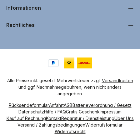
i
g
Informationen
i
n
1
T
a
Rechtliches
g
,
L
i
e
f
e
r
z
e
i
t
4
-
7
Alle Preise inkl. gesetzl. Mehrwertsteuer zzgl.
Versandkosten
W
und ggf. Nachnahmegebühren, wenn nicht anders
e
r
angegeben.
k
t
a
Rücksendeformular
Anfahrt
AGB
Batterieverordnung / Gesetz
g
e
Datenschutz
Hilfe / FAQ
Gratis Geschenk
Impressum
Kauf auf Rechnung
Kontakt
Reparatur / Dienstleistung
Über Uns
Versand / Zahlungsbedingungen
Widerrufsformular
Widerrufsrecht