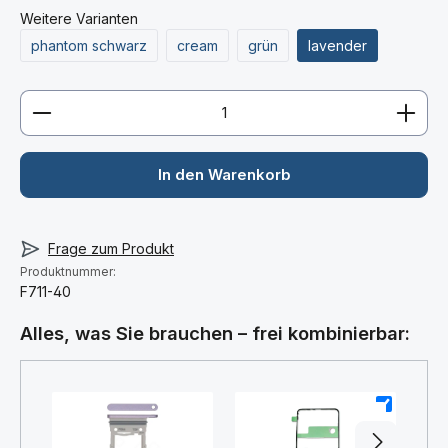
Weitere Varianten
phantom schwarz
cream
grün
lavender
Produkt Anzahl: Gib den gewünschten Wert ein ode
In den Warenkorb
Frage zum Produkt
Produktnummer:
F711-40
Alles, was Sie brauchen – frei kombinierbar:
+
+