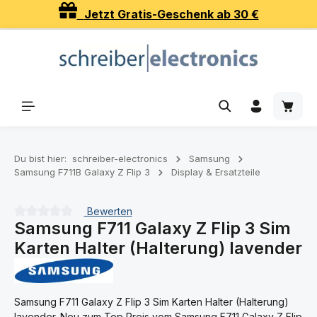
Jetzt Gratis-Geschenk ab 30 €
Zum Hauptinhalt springen
Waren
Du bist hier:
schreiber-electronics
Samsung
Samsung F711B Galaxy Z Flip 3
Display & Ersatzteile
Bewerten
Samsung F711 Galaxy Z Flip 3 Sim
Durchschnittliche Bewertung von 0 von 5 Sternen
Karten Halter (Halterung) lavender
Samsung F711 Galaxy Z Flip 3 Sim Karten Halter (Halterung)
lavender. Neu zum Top Preis vom Samsung F711 Galaxy Z Flip