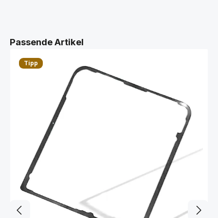
Produktgalerie überspringen
Passende Artikel
Tipp