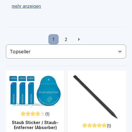
magnetische Handy Matte, Kontaktspray und vieles
mehr.
Haben Sie Ihr gewünschtes G390 Galaxy XCover 4
Werkzeug nicht gefunden? Dann kontaktieren Sie uns!
1
2
Seite
Seite
(1)
Durchschnittliche Bewertung von 4 von 5 Sternen
Staub Sticker / Staub-
(1)
Entferner (Absorber)
Durchschnittliche Bewert