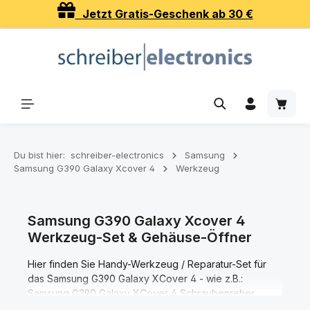
Jetzt Gratis-Geschenk ab 30 €
Zum Hauptinhalt springen
Waren
Du bist hier:
schreiber-electronics
Samsung
Samsung G390 Galaxy Xcover 4
Werkzeug
Samsung G390 Galaxy Xcover 4
Werkzeug-Set & Gehäuse-Öffner
Hier finden Sie Handy-Werkzeug / Reparatur-Set für
das Samsung G390 Galaxy XCover 4 - wie z.B.:
Samsung G390 Galaxy XCover 4 Schraubenreher,
Galaxy XCover 4 Gehäuseöffner, Pinzetten,