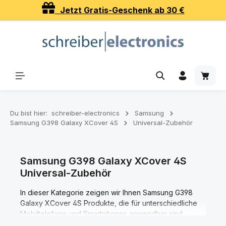
Jetzt Gratis-Geschenk ab 30 €
Zum Hauptinhalt springen
Waren
Du bist hier:
schreiber-electronics
Samsung
Samsung G398 Galaxy XCover 4S
Universal-Zubehör
Samsung G398 Galaxy XCover 4S
Universal-Zubehör
In dieser Kategorie zeigen wir Ihnen Samsung G398
Galaxy XCover 4S Produkte, die für unterschiedliche
Mobiltelefone und Smartphones anwendbar sind.
Darunter befinden sich verschiedene Display-