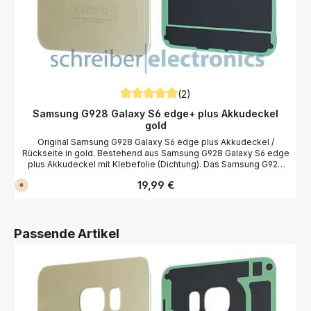
(2)
Durchschnittliche Bewertung von 5 von 5
Samsung G928 Galaxy S6 edge+ plus Akkudeckel
gold
Original Samsung G928 Galaxy S6 edge plus Akkudeckel /
Rückseite in gold. Bestehend aus Samsung G928 Galaxy S6 edge
plus Akkudeckel mit Klebefolie (Dichtung). Das Samsung G928
NFC Modul und die W-Lan Antenne kann separat mitbestellt
Regulärer Preis:
19,99 €
V
werden. Um den Samsung Galaxy S6 edge plus Akkudeckel zu
e
tauschen (wechseln), benötigen Sie einen Gehäuse-Öffner. Wir
r
empfehlen Ihnen bei der Reparatur der Ersatzteile Antistatische-
s
a
Handschuhe zu benutzen.
n
Produktgalerie überspringen
Passende Artikel
d
f
e
r
t
i
g
i
n
1