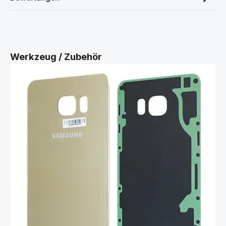
Produktgalerie überspringen
Werkzeug / Zubehör