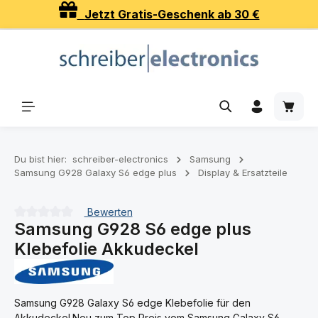
Jetzt Gratis-Geschenk ab 30 €
Zum Hauptinhalt springen
Waren
Du bist hier:
schreiber-electronics
Samsung
Samsung G928 Galaxy S6 edge plus
Display & Ersatzteile
Bewerten
Samsung G928 S6 edge plus
Durchschnittliche Bewertung von 0 von 5 Sternen
Klebefolie Akkudeckel
Samsung G928 Galaxy S6 edge Klebefolie für den
Akkudeckel.Neu zum Top Preis vom Samsung Galaxy S6